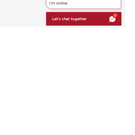
I'm online.
bte si svá preference a kontrolujte, jak jsou vaše informace z
1
Let’s chat together