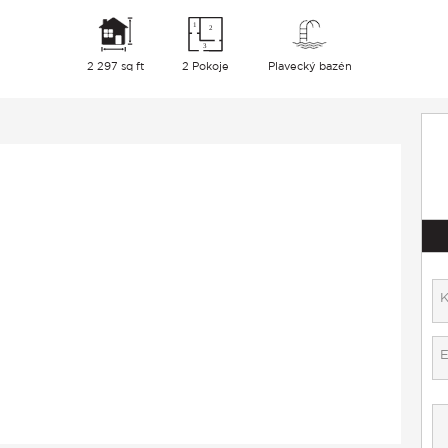
2 297 sq ft
2 Pokoje
Plavecký bazén