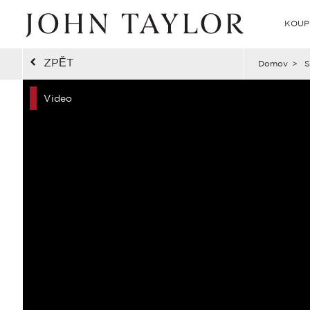
KOUP
ZPĚT
Domov
>
S
Video