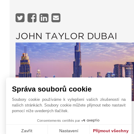
JOHN TAYLOR DUBAI
Správa souborů cookie
Soubory cookie používáme k vylepšení vašich zkušeností na
našich stránkách. Soubory cookie můžete přijmout nebo nastavit
Office 1607,
Kontaktní formulář
pomocí níže uvedených tlačítek.
Sidra Tower, Sheikh
+971 56 188 8367
Consentements certifiés par
Zayed Road
WhatsApp
DUBAI
Zavřít
Nastavení
Přijmout všechny