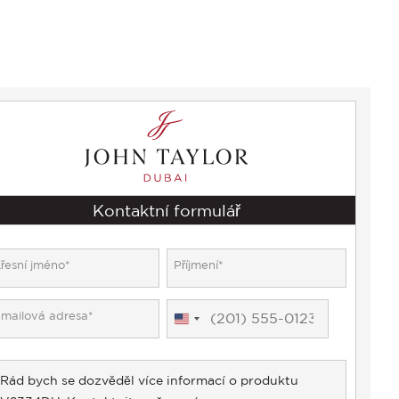
Kontaktní formulář
United
States
+1