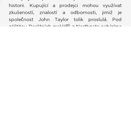
historii. Kupující a prodejci mohou využívat
zkušeností, znalostí a odbornosti, jimiž je
stavení soukromí, čímž zajišťuje dodržování předpisů. Přizpůso
společnost John Taylor tolik proslulá. Pod
záštitou Realitních makléřů z Northgate nabízíme
klientům přístup k bohaté škále našich
vyhledávaných rezidenčních a komerčních
nemovitostí.
Naši makléři jsou kvalifikovaní v souladu se
zákonem RERA, nabízejí vysoký profesionální
standard, jsou experty v oblasti trhu a vyznačují
se zákaznicky orientovaným přístupem. Budeme
vám k dispozici po celý proces nákupu, prodeje
nebo pronájmu nemovitostí v Dubaji.
Poskytneme vám plnou podporu a odborné rady
jak od začátku procesu i po jejím zdárném
dokončení.