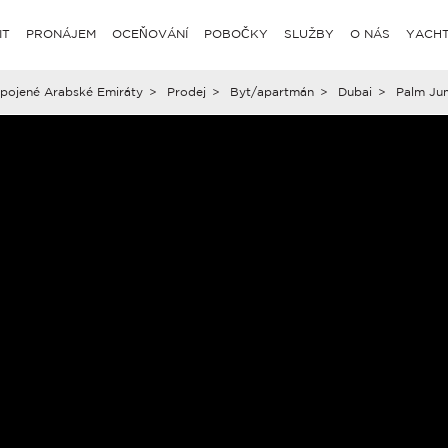
IT
PRONÁJEM
OCEŇOVÁNÍ
POBOČKY
SLUŽBY
O NÁS
YACHT
pojené Arabské Emiráty
>
Prodej
>
Byt/apartmán
>
Dubai
>
Palm Ju