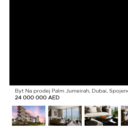
Byt Na prodej Palm Jumeirah, Dubai, Spojen
24 000 000
AED