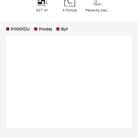
627 m²
5 Pokoje
Plavecký bazén
P0001DU
Prodej
Byt