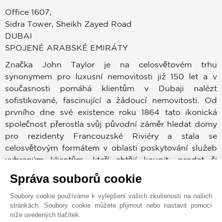
Office 1607,
Sidra Tower, Sheikh Zayed Road
DUBAI
SPOJENÉ ARABSKÉ EMIRÁTY
Značka John Taylor je na celosvětovém trhu
synonymem pro luxusní nemovitosti již 150 let a v
současnosti pomáhá klientům v Dubaji nalézt
sofistikované, fascinující a žádoucí nemovitosti. Od
prvního dne své existence roku 1864 tato ikonická
společnost přerostla svůj původní záměr hledat domy
pro rezidenty Francouzské Riviéry a stala se
celosvětovým formátem v oblasti poskytování služeb
vybraným klientům, kteří chtějí koupit, prodat či
pronajmout nemovitost v prestižních lokacích po
Správa souborů cookie
celém světě.
Soubory cookie používáme k vylepšení vašich zkušeností na našich
stránkách. Soubory cookie můžete přijmout nebo nastavit pomocí
Dubajský trh patří mezi nejvíce žádoucí v celé historii.
níže uvedených tlačítek.
Kupující a prodejci mohou využívat zkušeností,