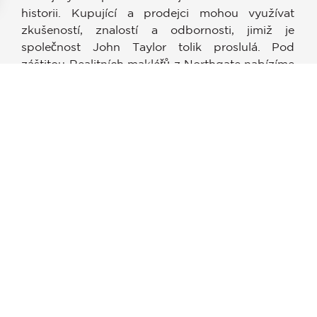
historii. Kupující a prodejci mohou využívat
zkušeností, znalostí a odbornosti, jimiž je
stavení soukromí, čímž zajišťuje dodržování předpisů. Přizpůso
společnost John Taylor tolik proslulá. Pod
záštitou Realitních makléřů z Northgate nabízíme
klientům přístup k bohaté škále našich
vyhledávaných rezidenčních a komerčních
nemovitostí.
Naši makléři jsou kvalifikovaní v souladu se
zákonem RERA, nabízejí vysoký profesionální
standard, jsou experty v oblasti trhu a vyznačují
se zákaznicky orientovaným přístupem. Budeme
vám k dispozici po celý proces nákupu, prodeje
nebo pronájmu nemovitostí v Dubaji.
Poskytneme vám plnou podporu a odborné rady
jak od začátku procesu i po jejím zdárném
dokončení.