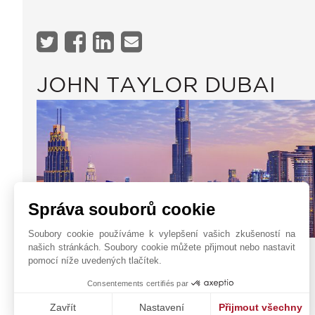
JOHN TAYLOR DUBAI
Správa souborů cookie
Soubory cookie používáme k vylepšení vašich zkušeností na
našich stránkách. Soubory cookie můžete přijmout nebo nastavit
Office 1607,
Kontaktní formulář
pomocí níže uvedených tlačítek.
Sidra Tower, Sheikh
+971 56 188 8367
Consentements certifiés par
Zayed Road
WhatsApp
DUBAI
Zavřít
Nastavení
Přijmout všechny