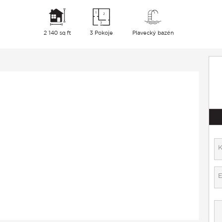
2 140 sq ft
3 Pokoje
Plavecký bazén