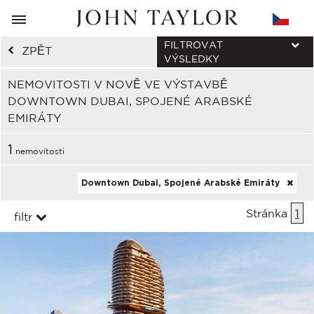
FILTROVAT
ZPĚT
VÝSLEDKY
NEMOVITOSTI V NOVĚ VE VÝSTAVBĚ
DOWNTOWN DUBAI, SPOJENÉ ARABSKÉ
EMIRÁTY
1
nemovitosti
Downtown Dubai, Spojené Arabské Emiráty
Stránka
1
filtr