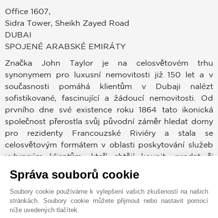
Office 1607,
Sidra Tower, Sheikh Zayed Road
DUBAI
SPOJENÉ ARABSKÉ EMIRÁTY
Značka John Taylor je na celosvětovém trhu
synonymem pro luxusní nemovitosti již 150 let a v
současnosti pomáhá klientům v Dubaji nalézt
sofistikované, fascinující a žádoucí nemovitosti. Od
prvního dne své existence roku 1864 tato ikonická
společnost přerostla svůj původní záměr hledat domy
pro rezidenty Francouzské Riviéry a stala se
celosvětovým formátem v oblasti poskytování služeb
vybraným klientům, kteří chtějí koupit, prodat či
pronajmout nemovitost v prestižních lokacích po
Správa souborů cookie
celém světě.
Soubory cookie používáme k vylepšení vašich zkušeností na našich
stránkách. Soubory cookie můžete přijmout nebo nastavit pomocí
Dubajský trh patří mezi nejvíce žádoucí v celé historii.
níže uvedených tlačítek.
Kupující a prodejci mohou využívat zkušeností,