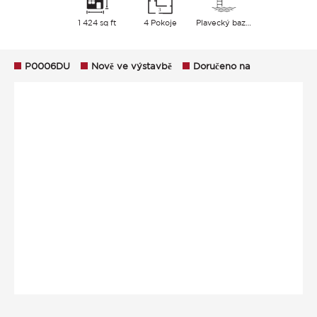
1 424 sq ft
4 Pokoje
Plavecký bazén
P0006DU
Nově ve výstavbě
Doručeno na