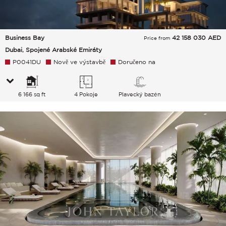
Business Bay
42 158 030
AED
Price from
Dubai, Spojené Arabské Emiráty
P0041DU
Nově ve výstavbě
Doručeno na
6 166 sq ft
4 Pokoje
Plavecký bazén