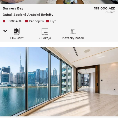
Business Bay
199 000
AED
/ Month
Dubai, Spojené Arabské Emiráty
L0004DU
Pronájem
Byt
1 152 sq ft
2 Pokoje
Plavecký bazén