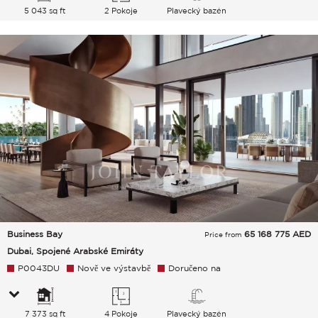
5 043 sq ft
2 Pokoje
Plavecký bazén
Business Bay
65 168 775
AED
Price from
Dubai, Spojené Arabské Emiráty
P0043DU
Nově ve výstavbě
Doručeno na
7 373 sq ft
4 Pokoje
Plavecký bazén