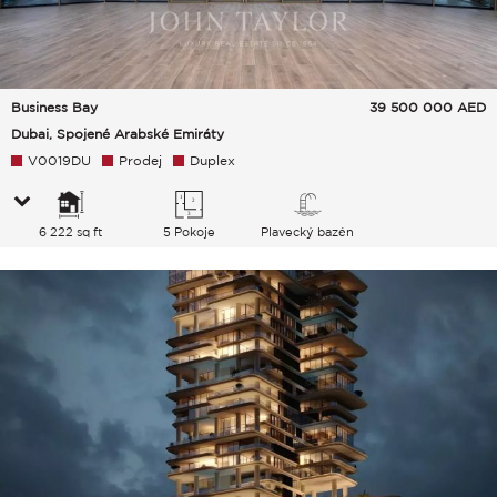
Business Bay
39 500 000
AED
Dubai, Spojené Arabské Emiráty
V0019DU
Prodej
Duplex
6 222 sq ft
5 Pokoje
Plavecký bazén