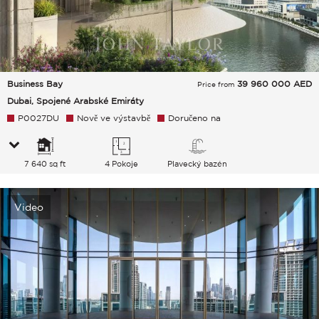
Business Bay
39 960 000
AED
Price from
Dubai, Spojené Arabské Emiráty
P0027DU
Nově ve výstavbě
Doručeno na
7 640 sq ft
4 Pokoje
Plavecký bazén
Video