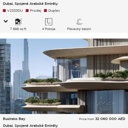
Dubai, Spojené Arabské Emiráty
V2333DU
Prodej
Duplex
7 688 sq ft
4 Pokoje
Plavecký bazén
Business Bay
32 060 000
AED
Price from
Dubai, Spojené Arabské Emiráty