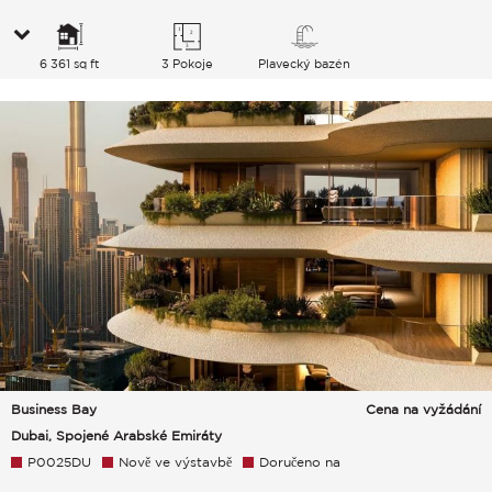
6 361 sq ft
3 Pokoje
Plavecký bazén
Business Bay
Cena na vyžádání
Dubai, Spojené Arabské Emiráty
P0025DU
Nově ve výstavbě
Doručeno na