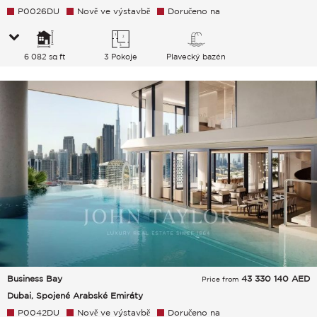
P0026DU
Nově ve výstavbě
Doručeno na
6 082 sq ft
3 Pokoje
Plavecký bazén
Business Bay
43 330 140
AED
Price from
Dubai, Spojené Arabské Emiráty
P0042DU
Nově ve výstavbě
Doručeno na