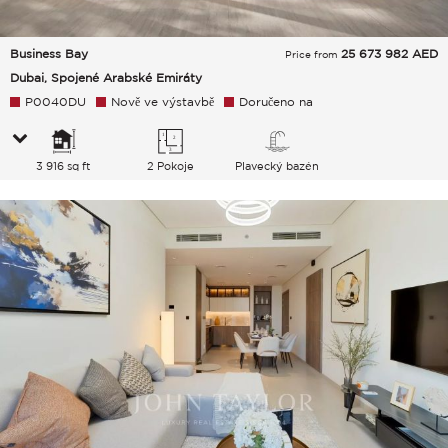
Business Bay
25 673 982
AED
Price from
Dubai, Spojené Arabské Emiráty
P0040DU
Nově ve výstavbě
Doručeno na
3 916 sq ft
2 Pokoje
Plavecký bazén