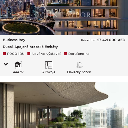
Business Bay
27 421 000
AED
Price from
Dubai, Spojené Arabské Emiráty
P0004DU
Nově ve výstavbě
Doručeno na
444 m²
3 Pokoje
Plavecký bazén