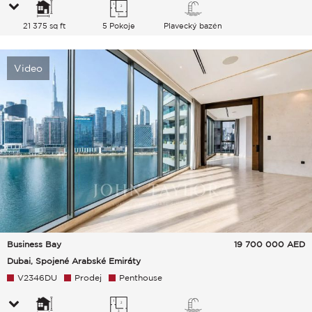
21 375 sq ft
5 Pokoje
Plavecký bazén
Video
Business Bay
19 700 000
AED
Dubai, Spojené Arabské Emiráty
V2346DU
Prodej
Penthouse