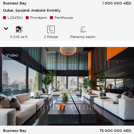
Business Bay
1 000 000
AED
Dubai, Spojené Arabské Emiráty
L2341DU
Pronájem
Penthouse
5 043 sq ft
2 Pokoje
Plavecký bazén
Video
Business Bay
75 000 000
AED