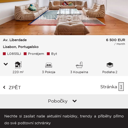
Av. Liberdade
6 500
EUR
/ Month
Lisabon, Portugalsko
L0855LI
Pronájem
Byt
220 m²
3 Pokoje
3 Koupelna
Podlaha 2
Stránka
1
ZPĚT
Pobočky
Nechte si zasílat naše aktuální nabídky, trendy a příběhy přímo
do své poštovní schránky