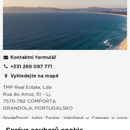
Kontaktní formulář
+351 269 097 771
Vyhledejte na mapě
TMP Real Estate, Lda
Rua do Arroz, 51 – Lj.
7570-782
COMPORTA
GRANDOLA
,
PORTUGALSKO
Společnost John Taylor, založená v Cannes v roce
1864, patří mezi nejuznávanější jména v oblasti