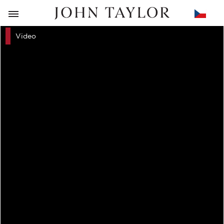
ZPĚT
Video