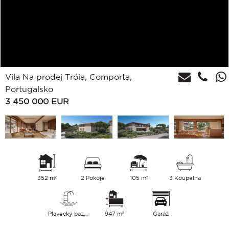
Vila Na prodej Tróia, Comporta,
Portugalsko
3 450 000
EUR
352 m²
2 Pokoje
105 m²
3 Koupelna
Plavecký bazén
947 m²
Garáž