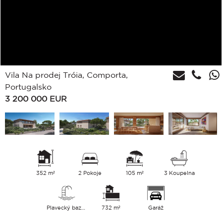
Vila Na prodej Tróia, Comporta,
Portugalsko
3 200 000
EUR
352 m²
2 Pokoje
105 m²
3 Koupelna
Plavecký bazén
732 m²
Garáž