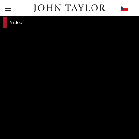
ZPĚT
Video