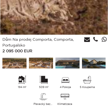
Dům Na prodej Comporta, Comporta,
Portugalsko
2 095 000
EUR
194 m²
509 m²
4 Pokoje
5 Koupelna
Plavecký bazén
Klimatizace