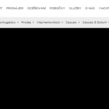
IT
PRONÁJEM
OCEŇOVÁNÍ
POBOČKY
SLUŽBY
O NÁS
YACHT
ortugalsko
>
Prodej
>
Vila/nemovitost
>
Cascais
>
Cascais E Estoril