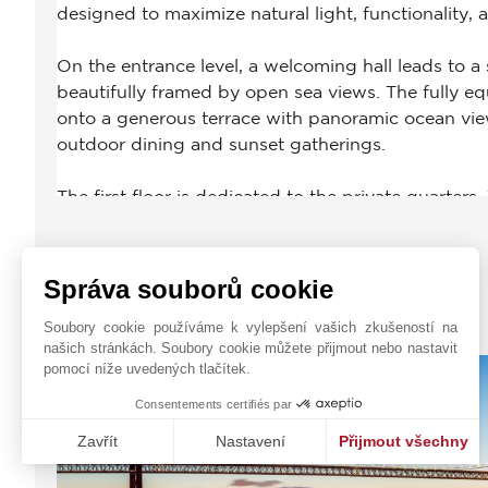
Správa souborů cookie
JOHN TAYLOR LISBON
Soubory cookie používáme k vylepšení vašich zkušeností na
našich stránkách. Soubory cookie můžete přijmout nebo nastavit
pomocí níže uvedených tlačítek.
Consentements certifiés par
Zavřít
Nastavení
Přijmout všechny
Platforma pro správu souhlasů: Upravte si své volby
Axeptio consent