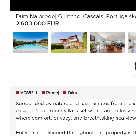
Dům Na prodej Guincho, Cascais, Portugalsk
2 600 000
EUR
3
V0852LI
Prodej
Dům