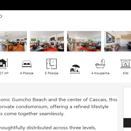
o
27 m²
4 Pokoje
5 Pokoje
4 Koupelna
Krb