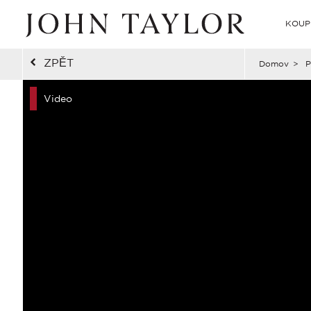
KOUP
ZPĚT
Domov
>
P
Video