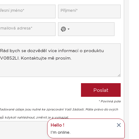
No
country
selected
* Povinná pole
žadované údaje jsou nutné ke zpracování Vaší žádosti. Máte právo do svých
jů kdykoli nahlédnout, změnit je a vymazat.
Hello !
I'm online.