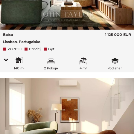
Baixa
1 125 000
EUR
Lisabon, Portugalsko
V0761LI
Prodej
Byt
140 m²
2 Pokoje
4 m²
Podlaha 1