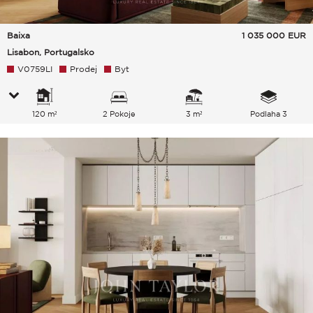
Baixa
1 035 000
EUR
Lisabon, Portugalsko
V0759LI
Prodej
Byt
120 m²
2 Pokoje
3 m²
Podlaha 3