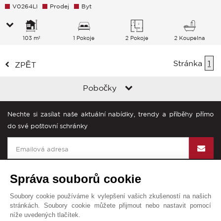
V0264LI
Prodej
Byt
103 m²
1 Pokoje
2 Pokoje
2 Koupelna
Stránka
1
ZPĚT
Pobočky
Nechte si zasílat naše aktuální nabídky, trendy a příběhy přímo
do své poštovní schránky
Správa souborů cookie
Soubory cookie používáme k vylepšení vašich zkušeností na našich
John Taylor na světě
stránkách. Soubory cookie můžete přijmout nebo nastavit pomocí
níže uvedených tlačítek.
Všeobecné obchodní podmínky
Mapa stránek
Kontakt