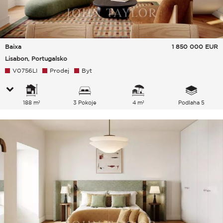
Baixa
1 850 000
EUR
Lisabon, Portugalsko
V0756LI
Prodej
Byt
188 m²
3 Pokoje
4 m²
Podlaha 5