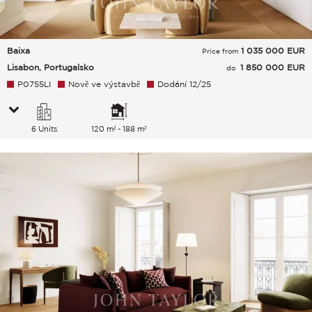
Baixa
1 035 000
EUR
Price from
Lisabon, Portugalsko
1 850 000 EUR
do
P0755LI
Nově ve výstavbě
Dodání 12/25
6 Units
120 m² - 188 m²