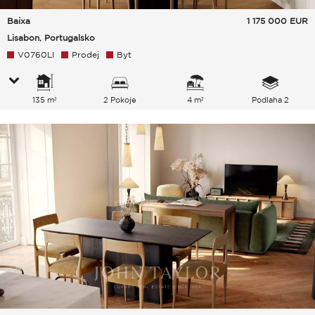
Baixa
1 175 000
EUR
Lisabon, Portugalsko
V0760LI
Prodej
Byt
135 m²
2 Pokoje
4 m²
Podlaha 2