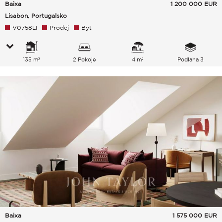
Baixa
1 200 000
EUR
Lisabon, Portugalsko
V0758LI
Prodej
Byt
135 m²
2 Pokoje
4 m²
Podlaha 3
Baixa
1 575 000
EUR