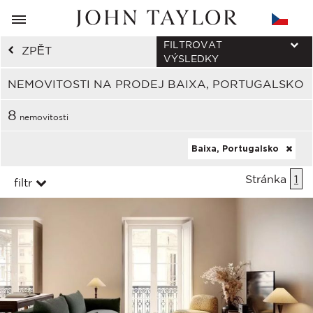
FILTROVAT
ZPĚT
VÝSLEDKY
NEMOVITOSTI NA PRODEJ BAIXA, PORTUGALSKO
8
nemovitosti
Baixa, Portugalsko
Stránka
1
filtr