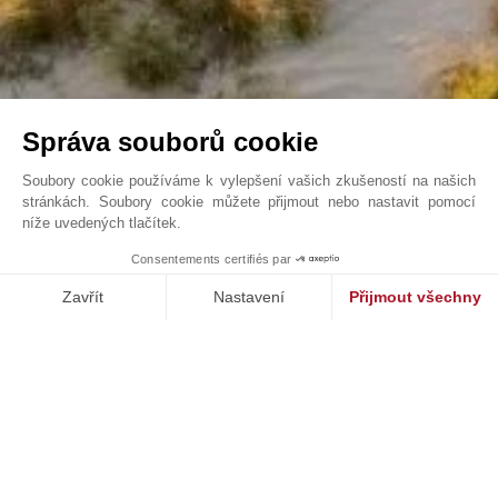
Správa souborů cookie
Soubory cookie používáme k vylepšení vašich zkušeností na našich
stránkách. Soubory cookie můžete přijmout nebo nastavit pomocí
níže uvedených tlačítek.
Spatia Melides , Secluded retreat, Villa 526 sqm ...
1
Consentements certifiés par
John Taylor Comporta - V0186CP
Zavřít
Nastavení
Přijmout všechny
Platforma pro správu souhlasů: Upravte si své volby
Axeptio consent
Naše platforma vám umožňuje přizpůsobit a spravovat vaše nasta
NAŠE ÚSPĚCHY
PRODÁNO