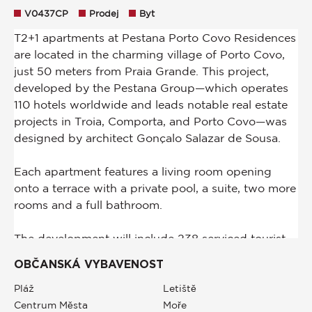
V0437CP
Prodej
Byt
OBČANSKÁ VYBAVENOST
Pláž
Letiště
Centrum Města
Moře