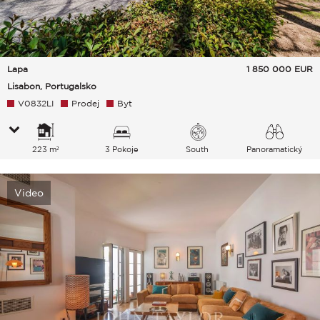
Lapa
1 850 000
EUR
Lisabon, Portugalsko
V0832LI
Prodej
Byt
223 m²
3 Pokoje
South
Panoramatický
Video