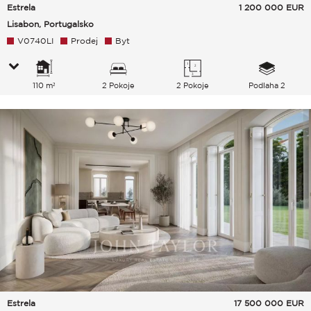
Estrela
1 200 000
EUR
Lisabon, Portugalsko
V0740LI
Prodej
Byt
110 m²
2 Pokoje
2 Pokoje
Podlaha 2
Estrela
17 500 000
EUR