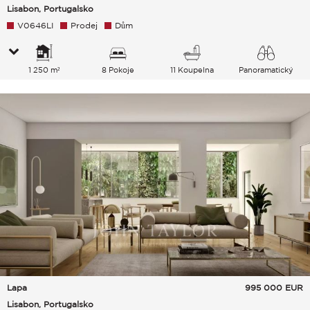
Lisabon, Portugalsko
V0646LI
Prodej
Dům
1 250 m²
8 Pokoje
11 Koupelna
Panoramatický
Lapa
995 000
EUR
Lisabon, Portugalsko