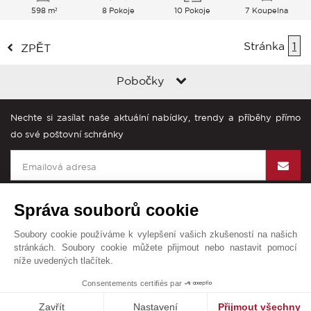
598 m²
8 Pokoje
10 Pokoje
7 Koupelna
Stránka
1
ZPĚT
Pobočky
Nechte si zasílat naše aktuální nabídky, trendy a příběhy přímo
do své poštovní schránky
Správa souborů cookie
Soubory cookie používáme k vylepšení vašich zkušeností na našich
John Taylor na světě
stránkách. Soubory cookie můžete přijmout nebo nastavit pomocí
níže uvedených tlačítek.
Všeobecné obchodní podmínky
Mapa stránek
Kontakt
Consentements certifiés par
© John Taylor 2025. Všechna práva vyhrazena.
Zavřít
Nastavení
Přijmout všechny