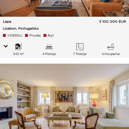
Lapa
3 100 000
EUR
Lisabon, Portugalsko
V0850LI
Prodej
Byt
343 m²
4 Pokoje
7 Pokoje
4 Koupelna