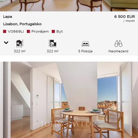
Lapa
6 500
EUR
/ Month
Lisabon, Portugalsko
V0869LI
Pronájem
Byt
322 m²
322 m²
5 Pokoje
Neomezeně
Město