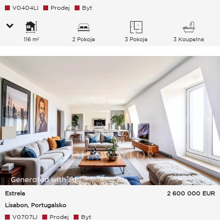
V0404LI
Prodej
Byt
116 m²
2 Pokoje
3 Pokoje
3 Koupelna
Estrela
2 600 000
EUR
Lisabon, Portugalsko
V0707LI
Prodej
Byt