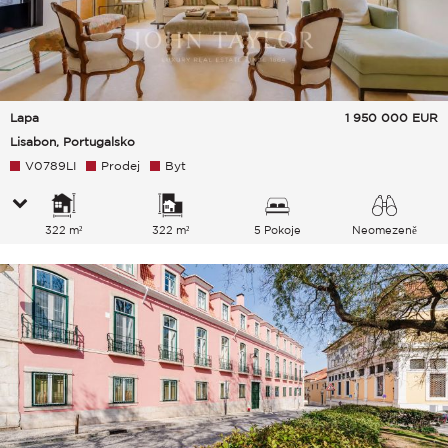
Lapa
1 950 000
EUR
Lisabon, Portugalsko
V0789LI
Prodej
Byt
322 m²
322 m²
5 Pokoje
Neomezeně
Město