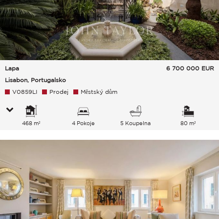
Lapa
6 700 000
EUR
Lisabon, Portugalsko
V0859LI
Prodej
Městský dům
468 m²
4 Pokoje
5 Koupelna
80 m²