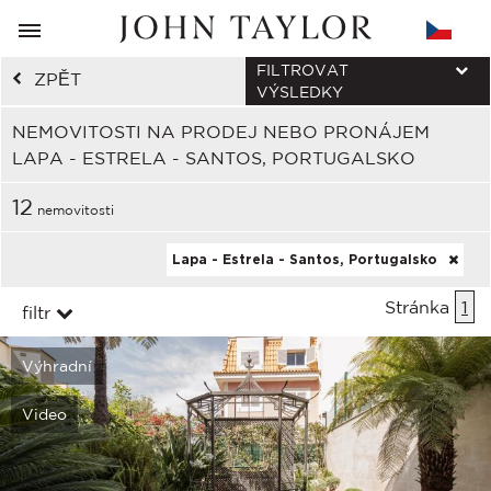
FILTROVAT
ZPĚT
VÝSLEDKY
NEMOVITOSTI NA PRODEJ NEBO PRONÁJEM
LAPA - ESTRELA - SANTOS, PORTUGALSKO
12
nemovitosti
Lapa - Estrela - Santos, Portugalsko
Stránka
1
filtr
Výhradní
Video