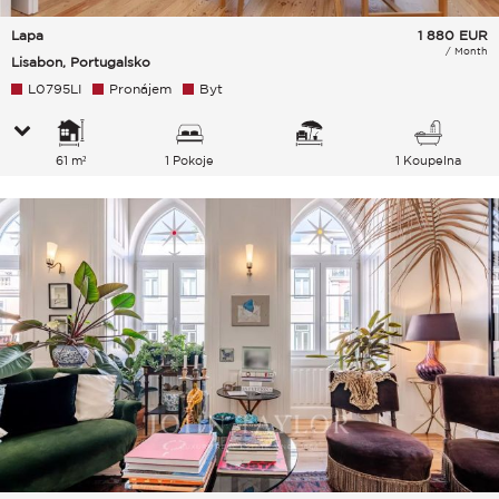
Lapa
1 880
EUR
/ Month
Lisabon, Portugalsko
L0795LI
Pronájem
Byt
61 m²
1 Pokoje
1 Koupelna