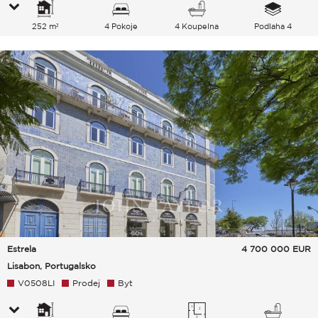
252 m²
4 Pokoje
4 Koupelna
Podlaha 4
Estrela
4 700 000
EUR
Lisabon, Portugalsko
V0508LI
Prodej
Byt