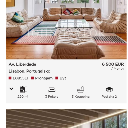
Av. Liberdade
6 500
EUR
/ Month
Lisabon, Portugalsko
L0855LI
Pronájem
Byt
220 m²
3 Pokoje
3 Koupelna
Podlaha 2