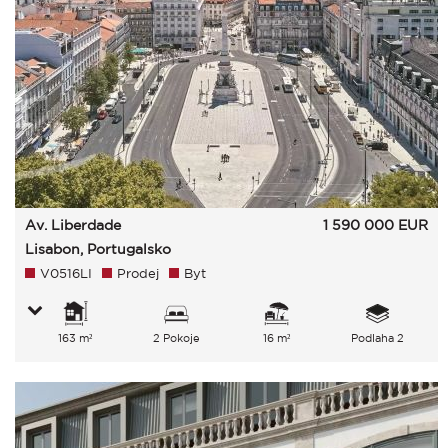
Av. Liberdade
1 590 000
EUR
Lisabon, Portugalsko
V0516LI
Prodej
Byt
163 m²
2 Pokoje
16 m²
Podlaha 2