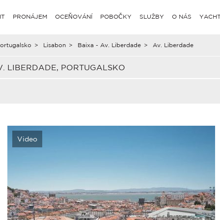
IT
PRONÁJEM
OCEŇOVÁNÍ
POBOČKY
SLUŽBY
O NÁS
YACHT
ortugalsko
>
Lisabon
>
Baixa - Av. Liberdade
>
Av. Liberdade
. LIBERDADE, PORTUGALSKO
Video