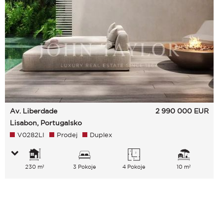
Av. Liberdade
2 990 000
EUR
Lisabon, Portugalsko
V0282LI
Prodej
Duplex
230 m²
3 Pokoje
4 Pokoje
10 m²