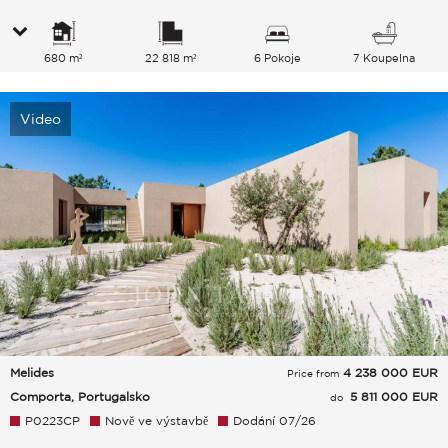
680 m²
22 818 m²
6 Pokoje
7 Koupelna
Video
Melides
4 238 000
EUR
Price from
Comporta, Portugalsko
5 811 000 EUR
do
P0223CP
Nově ve výstavbě
Dodání 07/26