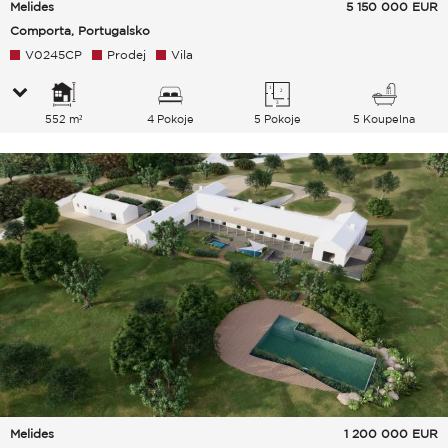
Melides
5 150 000
EUR
Comporta, Portugalsko
V0245CP
Prodej
Vila
552 m²
4 Pokoje
5 Pokoje
5 Koupelna
Melides
1 200 000
EUR