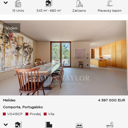
15 Units
543 m² - 680 m²
Zařízeno
Plavecký bazén
Video
Melides
4 597 000
EUR
Comporta, Portugalsko
V0415CP
Prodej
Vila