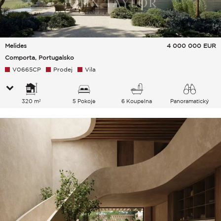
Melides
4 000 000
EUR
Comporta, Portugalsko
V0665CP
Prodej
Vila
320 m²
5 Pokoje
6 Koupelna
Panoramatický