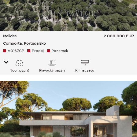
Melides
2 000 000
EUR
Comporta, Portugalsko
V0167CP
Prodej
Pozemek
Neomezeně
Plavecký bazén
Klimatizace
Venkov Zeleň