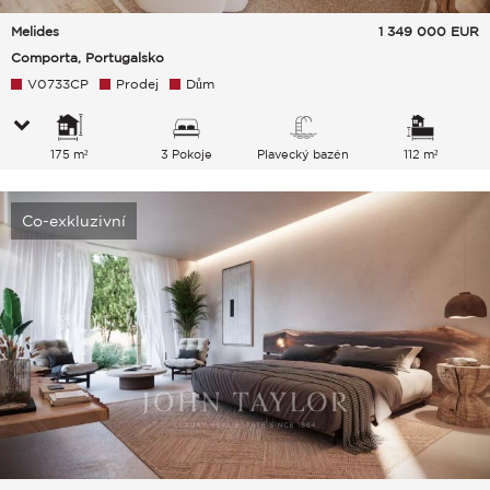
Melides
1 349 000
EUR
Comporta, Portugalsko
V0733CP
Prodej
Dům
175 m²
3 Pokoje
Plavecký bazén
112 m²
Co-exkluzivní