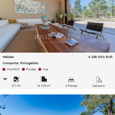
Melides
4 238 000
EUR
Comporta, Portugalsko
V0411CP
Prodej
Vila
571 m²
14 729 m²
4 Pokoje
Zařízeno