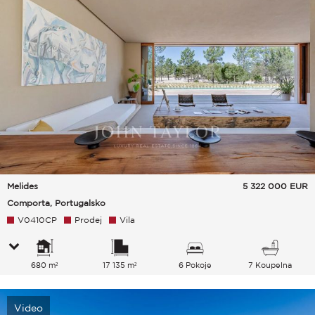
Melides
5 322 000
EUR
Comporta, Portugalsko
V0410CP
Prodej
Vila
680 m²
17 135 m²
6 Pokoje
7 Koupelna
Video