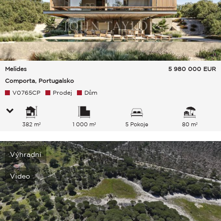
Melides
5 980 000
EUR
Comporta, Portugalsko
V0765CP
Prodej
Dům
382 m²
1 000 m²
5 Pokoje
80 m²
Výhradní
Video