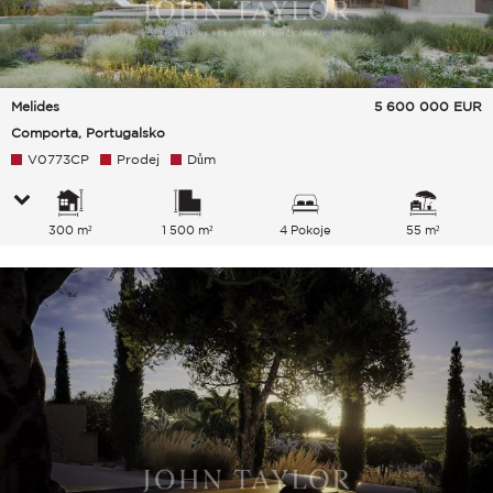
Melides
5 600 000
EUR
Comporta, Portugalsko
V0773CP
Prodej
Dům
300 m²
1 500 m²
4 Pokoje
55 m²