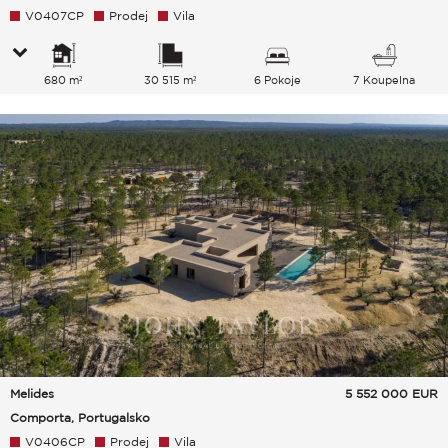
V0407CP
Prodej
Vila
680 m²
30 515 m²
6 Pokoje
7 Koupelna
Melides
5 552 000
EUR
Comporta, Portugalsko
V0406CP
Prodej
Vila