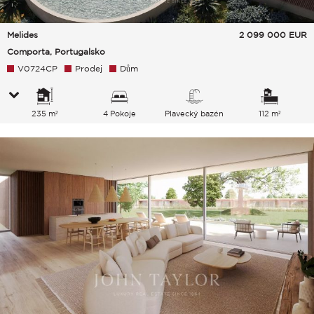
Melides
2 099 000
EUR
Comporta, Portugalsko
V0724CP
Prodej
Dům
235 m²
4 Pokoje
Plavecký bazén
112 m²