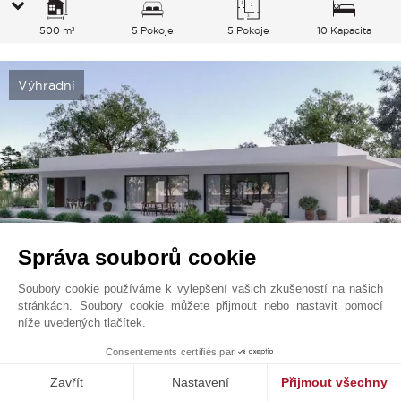
500 m²
5 Pokoje
5 Pokoje
10 Kapacita
Výhradní
Správa souborů cookie
Soubory cookie používáme k vylepšení vašich zkušeností na našich
stránkách. Soubory cookie můžete přijmout nebo nastavit pomocí
Melides
4 500 000
EUR
níže uvedených tlačítek.
Comporta, Portugalsko
1
Consentements certifiés par
V0168CP
Prodej
Vila
Zavřít
Nastavení
Přijmout všechny