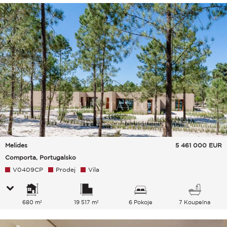
Melides
5 461 000
EUR
Comporta, Portugalsko
V0409CP
Prodej
Vila
680 m²
19 517 m²
6 Pokoje
7 Koupelna