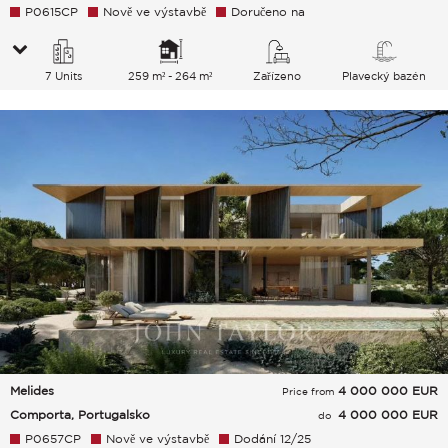
P0615CP
Nově ve výstavbě
Doručeno na
7 Units
259 m² - 264 m²
Zařízeno
Plavecký bazén
Melides
4 000 000
EUR
Price from
Comporta, Portugalsko
4 000 000 EUR
do
P0657CP
Nově ve výstavbě
Dodání 12/25