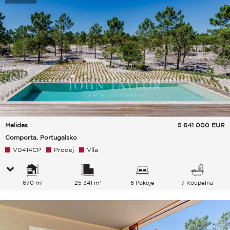
Melides
5 641 000
EUR
Comporta, Portugalsko
V0414CP
Prodej
Vila
670 m²
25 341 m²
6 Pokoje
7 Koupelna