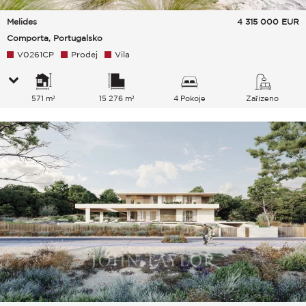
Melides
4 315 000
EUR
Comporta, Portugalsko
V0261CP
Prodej
Vila
571 m²
15 276 m²
4 Pokoje
Zařízeno