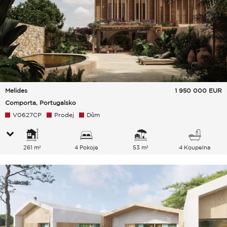
Melides
1 950 000
EUR
Comporta, Portugalsko
V0627CP
Prodej
Dům
261 m²
4 Pokoje
53 m²
4 Koupelna