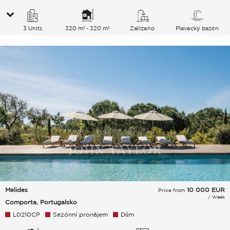
3 Units
320 m² - 320 m²
Zařízeno
Plavecký bazén
Melides
10 000
EUR
Price from
/ Week
Comporta, Portugalsko
L0210CP
Sezónní pronájem
Dům