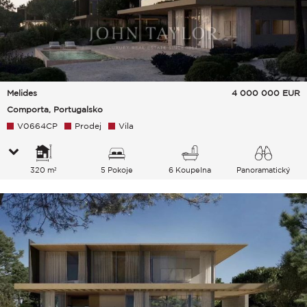
Melides
4 000 000
EUR
Comporta, Portugalsko
V0664CP
Prodej
Vila
320 m²
5 Pokoje
6 Koupelna
Panoramatický