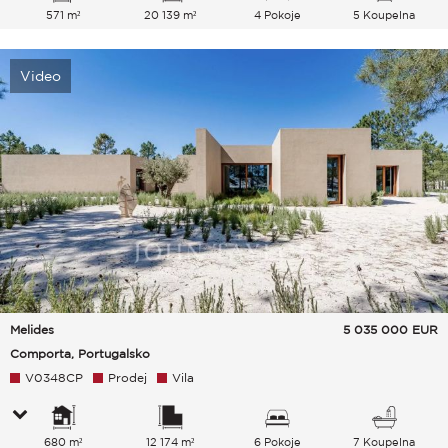
571 m²
20 139 m²
4 Pokoje
5 Koupelna
Video
Melides
5 035 000
EUR
Comporta, Portugalsko
V0348CP
Prodej
Vila
680 m²
12 174 m²
6 Pokoje
7 Koupelna