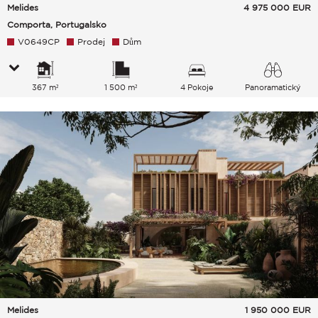
Melides
4 975 000
EUR
Comporta, Portugalsko
V0649CP
Prodej
Dům
367 m²
1 500 m²
4 Pokoje
Panoramatický
Melides
1 950 000
EUR