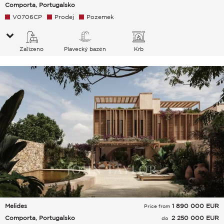
Comporta, Portugalsko
V0706CP
Prodej
Pozemek
Zařízeno
Plavecký bazén
Krb
Melides
1 890 000
EUR
Price from
Comporta, Portugalsko
2 250 000 EUR
do