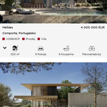
Melides
4 000 000
EUR
Comporta, Portugalsko
V0663CP
Prodej
Vila
320 m²
5 Pokoje
6 Koupelna
Panoramatický