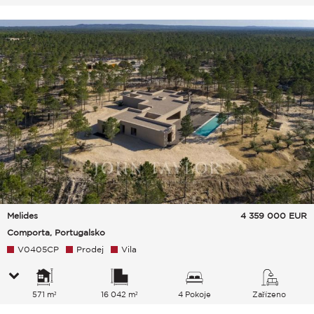
Melides
4 359 000
EUR
Comporta, Portugalsko
V0405CP
Prodej
Vila
571 m²
16 042 m²
4 Pokoje
Zařízeno