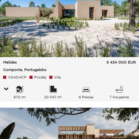
Melides
5 434 000
EUR
Comporta, Portugalsko
V0404CP
Prodej
Vila
670 m²
20 047 m²
6 Pokoje
7 Koupelna