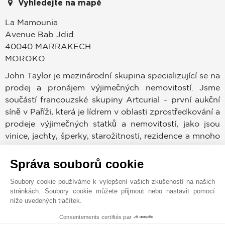
Vyhledejte na mapě
La Mamounia
Avenue Bab Jdid
40040
MARRAKECH
MOROKO
John Taylor je mezinárodní skupina specializující se na
prodej a pronájem výjimečných nemovitostí. Jsme
součástí francouzské skupiny Artcurial – první aukční
síně v Paříži, která je lídrem v oblasti zprostředkování a
prodeje výjimečných statků a nemovitostí, jako jsou
vinice, jachty, šperky, starožitnosti, rezidence a mnoho
dalšího. S 160 lety zkušeností v realitách a 30
pobočkami po celém světě zaručujeme mimořádnou
Správa souborů cookie
viditelnost nemovitostí v našem portfoliu.
Soubory cookie používáme k vylepšení vašich zkušeností na našich
stránkách. Soubory cookie můžete přijmout nebo nastavit pomocí
John Taylor Maroko se zaměřuje na špičkové
níže uvedených tlačítek.
rezidenční a hotelové nemovitosti v Marrákeši a
Consentements certifiés par
Essaouiře. Máme databázi mezinárodních klientů, kteří