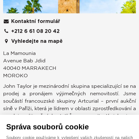
Kontaktní formulář
+212 6 61 08 20 42
Vyhledejte na mapě
La Mamounia
Avenue Bab Jdid
40040
MARRAKECH
MOROKO
John Taylor je mezinárodní skupina specializující se na
prodej a pronájem výjimečných nemovitostí. Jsme
součástí francouzské skupiny Artcurial – první aukční
síně v Paříži, která je lídrem v oblasti zprostředkování a
prodeje výjimečných statků a nemovitostí, jako jsou
vinice, jachty, šperky, starožitnosti, rezidence a mnoho
Správa souborů cookie
dalšího. S 160 lety zkušeností v realitách a 30
Soubory cookie používáme k vylepšení vašich zkušeností na našich
pobočkami po celém světě zaručujeme mimořádnou