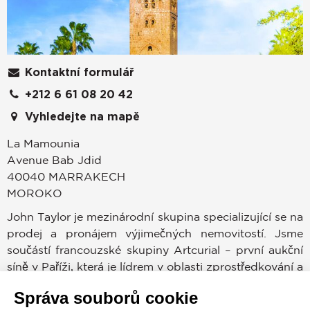
Kontaktní formulář
+212 6 61 08 20 42
Vyhledejte na mapě
La Mamounia
Avenue Bab Jdid
40040
MARRAKECH
MOROKO
John Taylor je mezinárodní skupina specializující se na
prodej a pronájem výjimečných nemovitostí. Jsme
součástí francouzské skupiny Artcurial – první aukční
síně v Paříži, která je lídrem v oblasti zprostředkování a
prodeje výjimečných statků a nemovitostí, jako jsou
Správa souborů cookie
vinice, jachty, šperky, starožitnosti, rezidence a mnoho