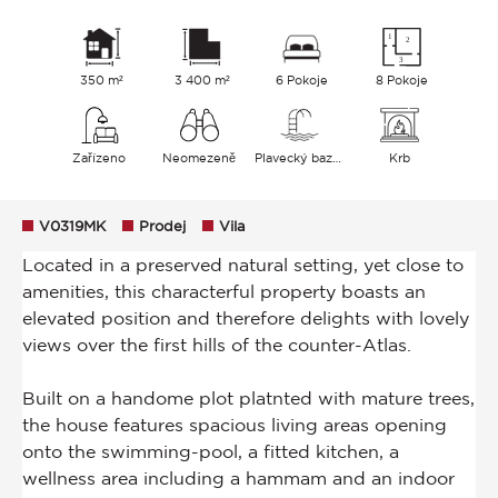
350 m²
3 400 m²
6 Pokoje
8 Pokoje
Zařízeno
Neomezeně
Plavecký bazén
Krb
V0319MK
Prodej
Vila