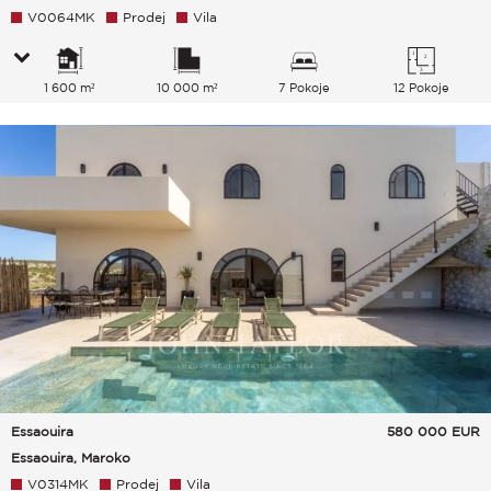
V0064MK
Prodej
Vila
1 600 m²
10 000 m²
7 Pokoje
12 Pokoje
Essaouira
580 000
EUR
Essaouira, Maroko
V0314MK
Prodej
Vila