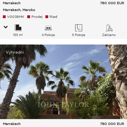
Marrakech
780 000
EUR
Marrakech, Maroko
V0036MK
Prodej
Riad
155 m²
4 Pokoje
5 Pokoje
Zařízeno
Výhradní
Marrakech
780 000
EUR