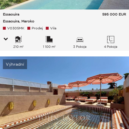
Essaouira
595 000
EUR
Essaouira, Maroko
V0305MK
Prodej
Vila
210 m²
1 100 m²
3 Pokoje
4 Pokoje
Výhradní