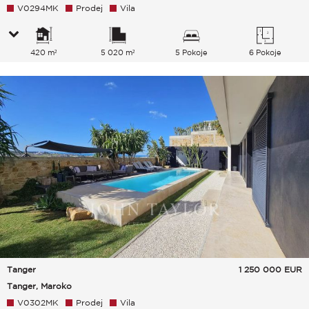
V0294MK
Prodej
Vila
420 m²
5 020 m²
5 Pokoje
6 Pokoje
Tanger
1 250 000
EUR
Tanger, Maroko
V0302MK
Prodej
Vila