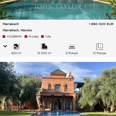
Marrakech
1 990 000
EUR
Marrakech, Maroko
V0298MK
Prodej
Vila
650 m²
10 000 m²
5 Pokoje
10 Pokoje