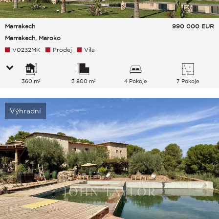
Marrakech
990 000
EUR
Marrakech, Maroko
V0232MK
Prodej
Vila
360 m²
3 800 m²
4 Pokoje
7 Pokoje
Výhradní