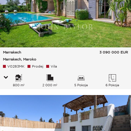
Marrakech
3 090 000
EUR
Marrakech, Maroko
V0283MK
Prodej
Vila
800 m²
2 000 m²
5 Pokoje
6 Pokoje