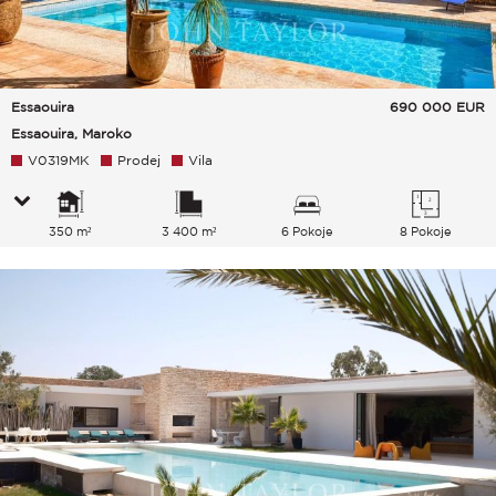
Essaouira
690 000
EUR
Essaouira, Maroko
V0319MK
Prodej
Vila
350 m²
3 400 m²
6 Pokoje
8 Pokoje