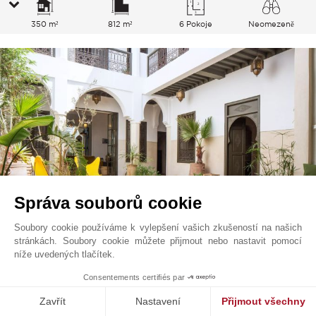
350 m²
812 m²
6 Pokoje
Neomezeně
Správa souborů cookie
Soubory cookie používáme k vylepšení vašich zkušeností na našich
stránkách. Soubory cookie můžete přijmout nebo nastavit pomocí
Marrakech
980 000
EUR
níže uvedených tlačítek.
Marrakech, Maroko
Consentements certifiés par
V0239MK
Prodej
Riad
Zavřít
Nastavení
Přijmout všechny