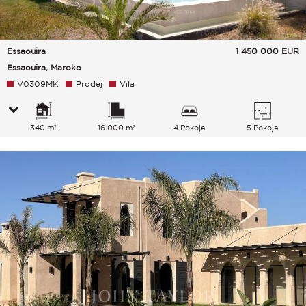
Essaouira
1 450 000
EUR
Essaouira, Maroko
V0309MK
Prodej
Vila
340 m²
16 000 m²
4 Pokoje
5 Pokoje