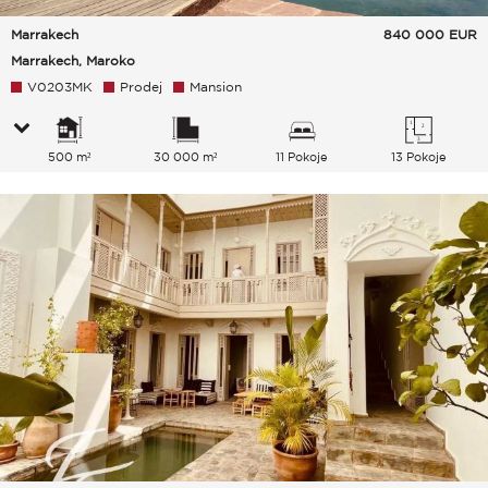
Marrakech
840 000
EUR
Marrakech, Maroko
V0203MK
Prodej
Mansion
500 m²
30 000 m²
11 Pokoje
13 Pokoje