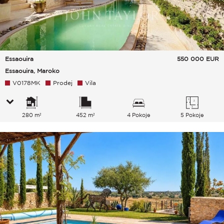
Essaouira
550 000
EUR
Essaouira, Maroko
V0178MK
Prodej
Vila
280 m²
452 m²
4 Pokoje
5 Pokoje