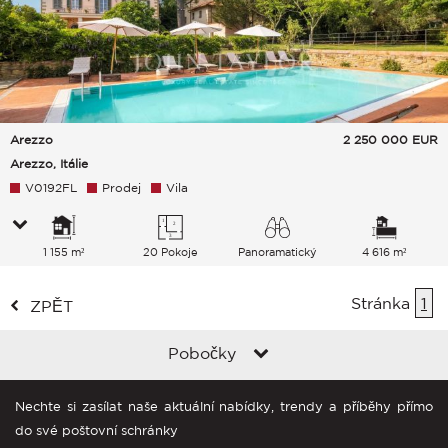
Arezzo
2 250 000
EUR
Arezzo, Itálie
V0192FL
Prodej
Vila
1 155 m²
20 Pokoje
Panoramatický
4 616 m²
Venkov
Stránka
1
ZPĚT
Pobočky
Nechte si zasílat naše aktuální nabídky, trendy a příběhy přímo
do své poštovní schránky