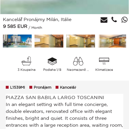
Kancelář Pronájmy Milán, Itálie
9 585
EUR
/ Month
3 Koupelna
Podlaha 1/8
Neomezeně Město
Klimatizace
L1539MI
Pronájem
Kancelář