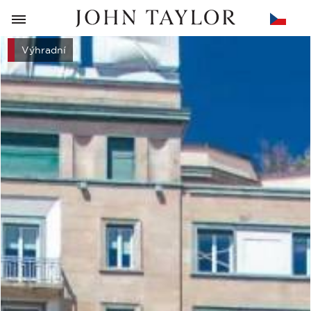
ZPĚT
Výhradní