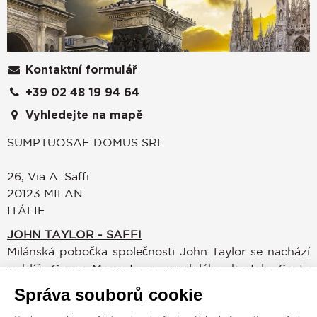
Kontaktní formulář
+39 02 48 19 94 64
Vyhledejte na mapě
SUMPTUOSAE DOMUS SRL
26, Via A. Saffi
20123
MILAN
ITÁLIE
JOHN TAYLOR - SAFFI
Milánská pobočka společnosti John Taylor se nachází
poblíž Corso Magenta a proslulého kostela Santa
Maria delle Grazie. Své klienty s radostí přivítáme ve
Správa souborů cookie
své kanceláři na druhém poschodí historické budovy v