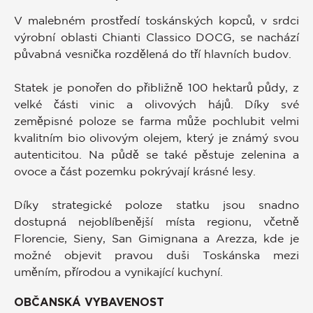
V malebném prostředí toskánských kopců, v srdci
výrobní oblasti Chianti Classico DOCG, se nachází
půvabná vesnička rozdělená do tří hlavních budov.
Statek je ponořen do přibližně 100 hektarů půdy, z
velké části vinic a olivových hájů. Díky své
zeměpisné poloze se farma může pochlubit velmi
kvalitním bio olivovým olejem, který je známý svou
autenticitou. Na půdě se také pěstuje zelenina a
ovoce a část pozemku pokrývají krásné lesy.
Díky strategické poloze statku jsou snadno
dostupná nejoblíbenější místa regionu, včetně
Florencie, Sieny, San Gimignana a Arezza, kde je
možné objevit pravou duši Toskánska mezi
uměním, přírodou a vynikající kuchyní.
OBČANSKÁ VYBAVENOST