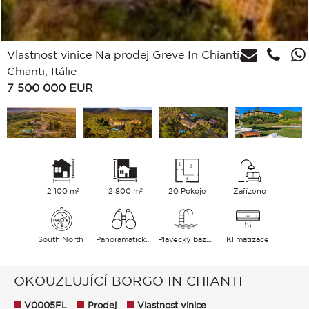
Vlastnost vinice Na prodej Greve In Chianti,
Chianti, Itálie
7 500 000
EUR
2 100 m²
2 800 m²
20 Pokoje
Zařízeno
South North
Panoramatický Venkov Hills
Plavecký bazén
Klimatizace
OKOUZLUJÍCÍ BORGO IN CHIANTI
V0005FL
Prodej
Vlastnost vinice