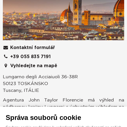
Kontaktní formulář
+39 055 835 7191
Vyhledejte na mapě
Lungarno degli Acciaiuoli 36-38R
50123
TOSKÁNSKO
Tuscany
,
ITÁLIE
Agentura John Taylor Florencie má výhled na
nádhernou krajinu Lungarni s úchvatným výhledem na
Ponte Vecchio, kde se snoubí krása a elegance s
Správa souborů cookie
nejexkluzivnějšími nemovitostmi.