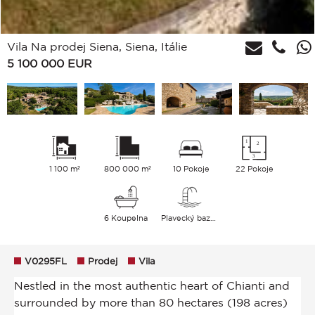
Vila Na prodej Siena, Siena, Itálie
5 100 000
EUR
1 100 m²
800 000 m²
10 Pokoje
22 Pokoje
6 Koupelna
Plavecký bazén
V0295FL
Prodej
Vila