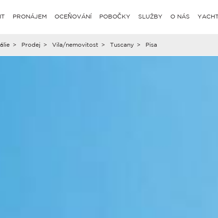
IT
PRONÁJEM
OCEŇOVÁNÍ
POBOČKY
SLUŽBY
O NÁS
YACHT
tálie
>
Prodej
>
Vila/nemovitost
>
Tuscany
>
Pisa