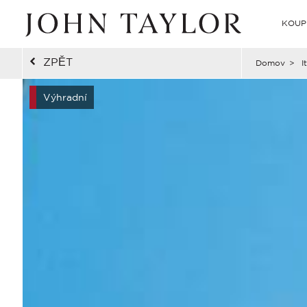
KOUP
ZPĚT
Domov
>
I
Výhradní