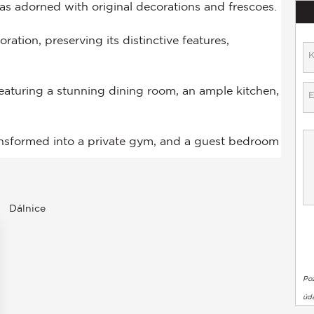
Dálnice
Po
úda