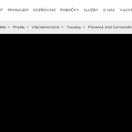
IT
PRONÁJEM
OCEŇOVÁNÍ
POBOČKY
SLUŽBY
O NÁS
YACHT
tálie
>
Prodej
>
Vila/nemovitost
>
Tuscany
>
Florence And Surroundin