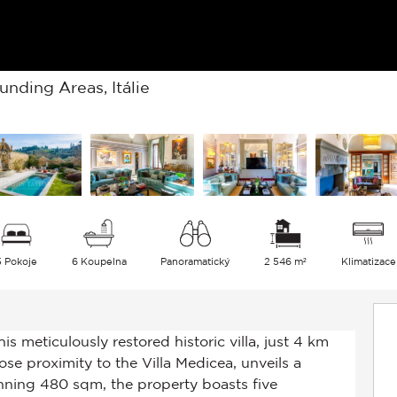
nding Areas, Itálie
5 Pokoje
6 Koupelna
Panoramatický
2 546 m²
Klimatizace