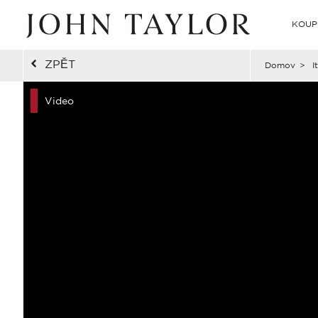
KOUP
ZPĚT
Domov
>
I
Video