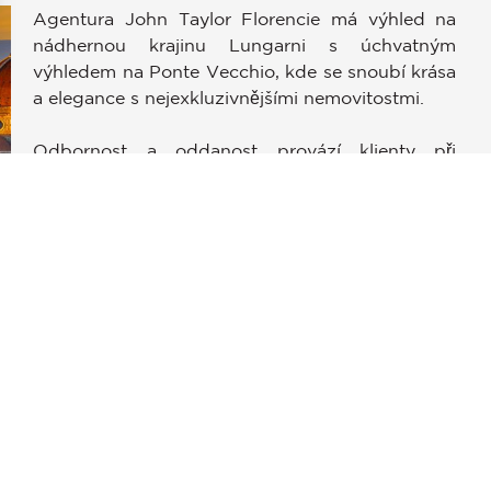
Agentura John Taylor Florencie má výhled na
nádhernou krajinu Lungarni s úchvatným
výhledem na Ponte Vecchio, kde se snoubí krása
a elegance s nejexkluzivnějšími nemovitostmi.
stavení soukromí, čímž zajišťuje dodržování předpisů. Přizpůso
Odbornost a oddanost provází klienty při
objevování historických rezidencí v centru města
nebo vil a casali v nádherné přírodě, aby si mohli
splnit svůj sen v Toskánsku.
li
Náš tým se skládá z profesionálů vysoce
specializovaných na trh s luxusním bydlením a
současné trendy a schopných poskytnout
individuální služby, které zohledňují specifické
potřeby, s maximální důvěrností a spolehlivostí.
Tým zahrnuje marketingové odborníky, právní
poradce a další profesionály, kteří zajišťují hladký