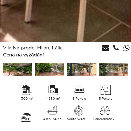
Vila Na prodej Milán, Itálie
Cena na vyžádání
300 m²
1 850 m²
5 Pokoje
5 Pokoje
4 Koupelna
South West East
Panoramatický jezero