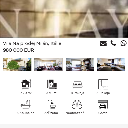
Vila Na prodej Milán, Itálie
980 000
EUR
370 m²
370 m²
4 Pokoje
5 Pokoje
6 Koupelna
Zařízeno
Neomezeně Park Město
Garáž