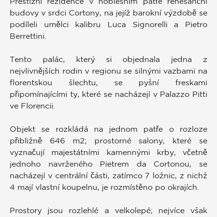
Prestižní rezidence v noblesním patře renesanční
budovy v srdci Cortony, na jejíž barokní výzdobě se
podíleli umělci kalibru Luca Signorelli a Pietro
Berrettini.
Tento palác, který si objednala jedna z
nejvlivnějších rodin v regionu se silnými vazbami na
florentskou šlechtu, se pyšní freskami
připomínajícími ty, které se nacházejí v Palazzo Pitti
ve Florencii.
Objekt se rozkládá na jednom patře o rozloze
přibližně 646 m2; prostorné salony, které se
vyznačují majestátními kamennými krby, včetně
jednoho navrženého Pietrem da Cortonou, se
nacházejí v centrální části, zatímco 7 ložnic, z nichž
4 mají vlastní koupelnu, je rozmístěno po okrajích.
Prostory jsou rozlehlé a velkolepé; nejvíce však