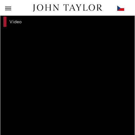
ZPĚT
Video