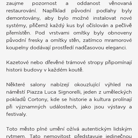
zaujme pozornost a oddanost věnovaná
restaurování. Například původní podlahy byly
demontovány, aby bylo možné instalovat nové
systémy, přičemž každý kus byl očíslován a pečlivě
přemístěn. Pod vrstvami omítky byly obnoveny
původní fresky a omítky stěn, zatímco mramorové
koupelny dodávají prostředí nadčasovou eleganci.
Kazetové nebo dřevěné trámové stropy připomínají
historii budovy v každém koutě.
Některé salony nabízejí okouzlující výhled na
náměstí Piazza Luca Signorelli, jeden z uměleckých
pokladů Cortony, kde se historie a kultura prolínají
při významných událostech, jako jsou výstavy a
festivaly.
Toto město plné umění ožívá autentickým lidským
rytmem. Tato nemovitost představuje jedinečnou