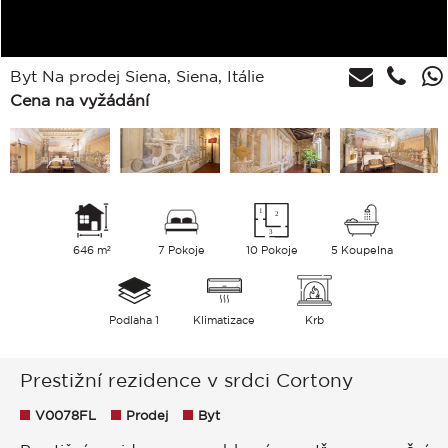
Byt Na prodej Siena, Siena, Itálie
Cena na vyžádání
646 m²
7 Pokoje
10 Pokoje
5 Koupelna
Podlaha 1
Klimatizace
Krb
Prestižní rezidence v srdci Cortony
V0078FL
Prodej
Byt