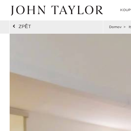
KOUP
ZPĚT
Domov
>
I