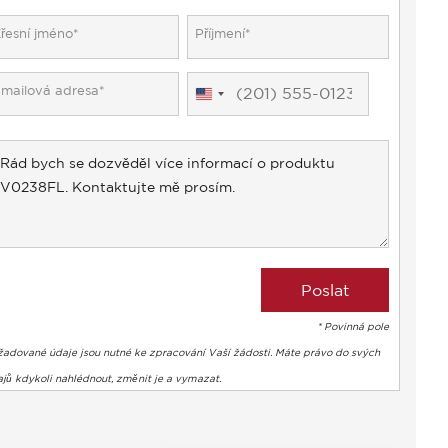
United
States
+1
* Povinná pole
žadované údaje jsou nutné ke zpracování Vaší žádosti. Máte právo do svých
jů kdykoli nahlédnout, změnit je a vymazat.