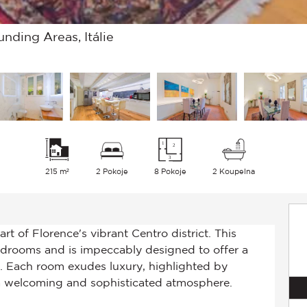
nding Areas, Itálie
215 m²
2 Pokoje
8 Pokoje
2 Koupelna