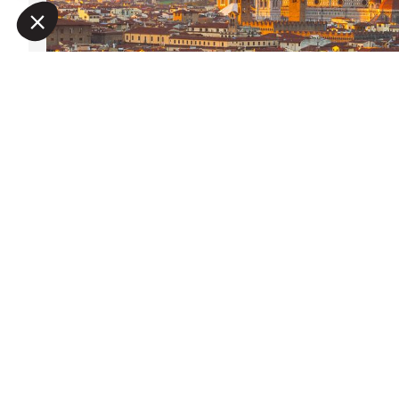
Naše platforma vám umožňuje přizpůsobit a spravovat vaše na
Lungarno degli Acciaiuo
Kontaktní formulář
36-38R
+39 055 835 7191
50123
TOSKÁNSKO
Vyhledejte na mapě
Tuscany
,
ITÁLIE