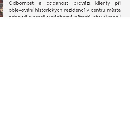
Odbornost a oddanost provází klienty při
stavení soukromí, čímž zajišťuje dodržování předpisů. Přizpůso
objevování historických rezidencí v centru města
nebo vil a casali v nádherné přírodě, aby si mohli
splnit svůj sen v Toskánsku.
li
Náš tým se skládá z profesionálů vysoce
specializovaných na trh s luxusním bydlením a
současné trendy a schopných poskytnout
individuální služby, které zohledňují specifické
potřeby, s maximální důvěrností a spolehlivostí.
Tým zahrnuje marketingové odborníky, právní
poradce a další profesionály, kteří zajišťují hladký
průběh každé transakce a dodržování nejvyšších
standardů.