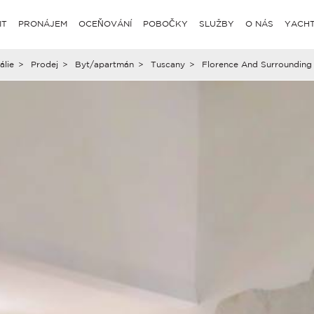
IT
PRONÁJEM
OCEŇOVÁNÍ
POBOČKY
SLUŽBY
O NÁS
YACHT
tálie
>
Prodej
>
Byt/apartmán
>
Tuscany
>
Florence And Surrounding