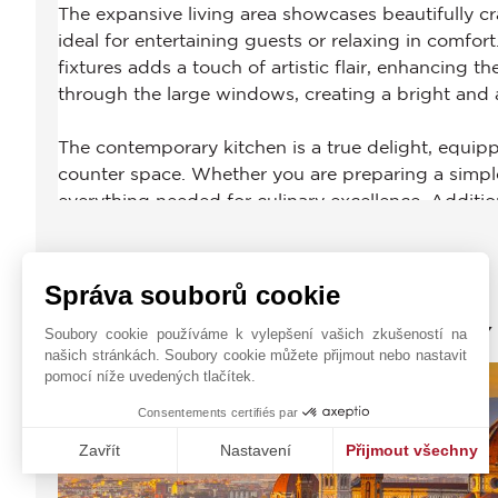
Správa souborů cookie
JOHN TAYLOR TUSCANY
Soubory cookie používáme k vylepšení vašich zkušeností na
našich stránkách. Soubory cookie můžete přijmout nebo nastavit
pomocí níže uvedených tlačítek.
Consentements certifiés par
Zavřít
Nastavení
Přijmout všechny
Platforma pro správu souhlasů: Upravte si své volby
Axeptio consent