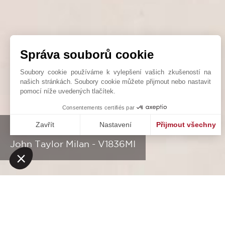
Správa souborů cookie
Soubory cookie používáme k vylepšení vašich zkušeností na
našich stránkách. Soubory cookie můžete přijmout nebo nastavit
pomocí níže uvedených tlačítek.
Consentements certifiés par
Zavřít
Nastavení
Přijmout všechny
PORTA ROMANA AREA
Platforma pro správu souhlasů: Upravte si své volby
Axeptio consent
John Taylor Milan - V1836MI
Naše platforma vám umožňuje přizpůsobit a spravovat vaše na
NAŠE ÚSPĚCHY