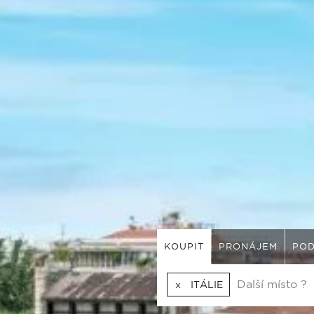
KOUPIT
PRONÁJEM
POD
ITÁLIE