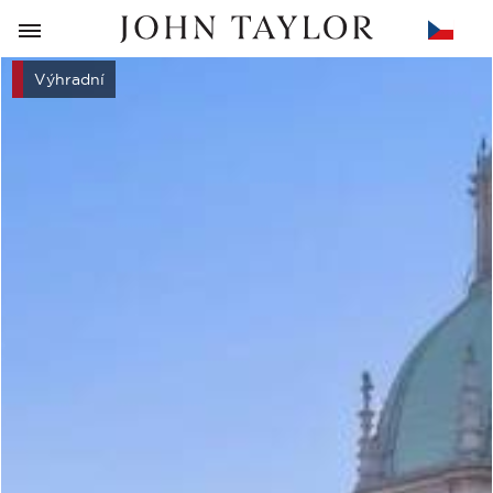
ZPĚT
Výhradní