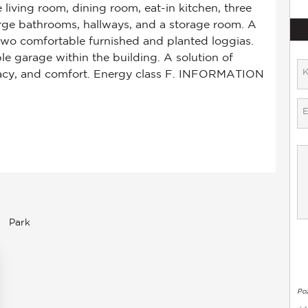
Park
Po