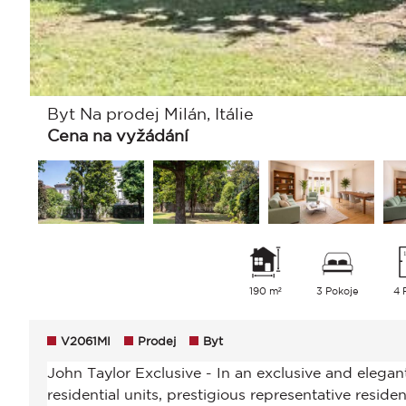
Byt Na prodej Milán, Itálie
Cena na vyžádání
190 m²
3 Pokoje
4 
V2061MI
Prodej
Byt