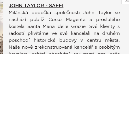
úda
JOHN TAYLOR - SAFFI
Milánská pobočka společnosti John Taylor se
nachází poblíž Corso Magenta a proslulého
kostela Santa Maria delle Grazie. Své klienty s
radostí přivítáme ve své kanceláři na druhém
poschodí historické budovy v centru města.
stavení soukromí, čímž zajišťuje dodržování předpisů. Přizpůso
Naše nově zrekonstruovaná kancelář s osobitým
kouzlem nabízí absolutní soukromí pro naše
klienty. Náš tým specialistů a profesionálů vám
rád nabídne konzultační služby, kde vám připraví
služby na míru.
JOHN TAYLOR - SENATO
Díky velkému úspěchu první agentury v Miláně
otevřel John Taylor druhou agenturu v krásném
italském městě, které se nachází na stále
populárnější Via Senato, přímo v centru města, v
blízkosti módní čtvrti. Náš tým odborníků rád