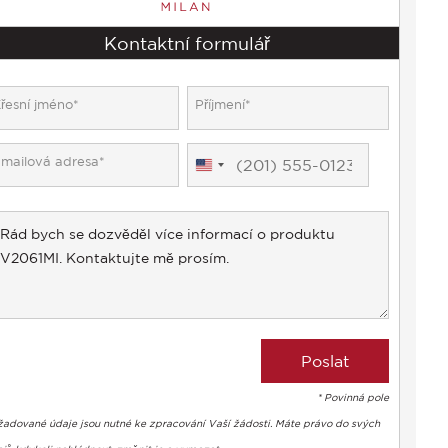
Kontaktní formulář
United
States
+1
* Povinná pole
žadované údaje jsou nutné ke zpracování Vaší žádosti. Máte právo do svých