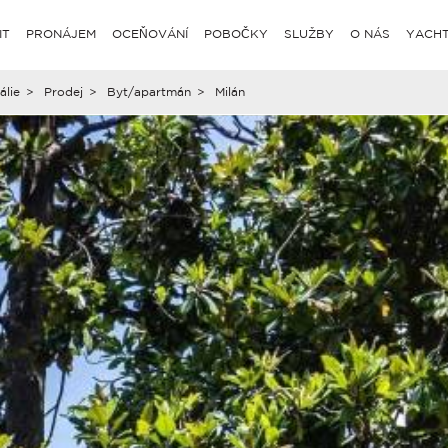
IT
PRONÁJEM
OCEŇOVÁNÍ
POBOČKY
SLUŽBY
O NÁS
YACHT
tálie
>
Prodej
>
Byt/apartmán
>
Milán