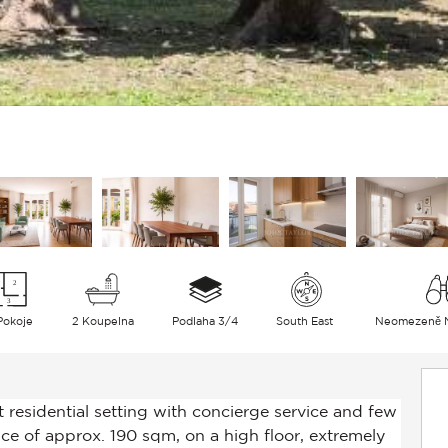
Pokoje
2 Koupelna
Podlaha 3/4
South East
Neomezeně 