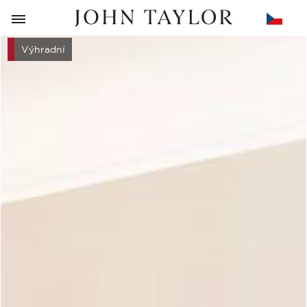
ZPĚT
Výhradní