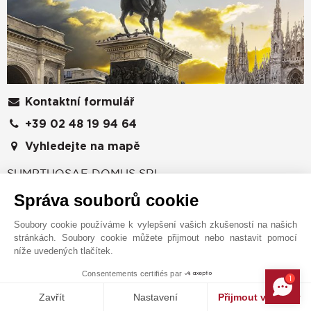
Kontaktní formulář
+39 02 48 19 94 64
Vyhledejte na mapě
SUMPTUOSAE DOMUS SRL
Správa souborů cookie
26, Via A. Saffi
20123
MILAN
Soubory cookie používáme k vylepšení vašich zkušeností na našich
stránkách. Soubory cookie můžete přijmout nebo nastavit pomocí
ITÁLIE
níže uvedených tlačítek.
JOHN TAYLOR - SAFFI
Consentements certifiés par
Milánská pobočka společnosti John Taylor se nachází
1
MAKE ENQUIRY
poblíž Corso Magenta a proslulého kostela Santa
Zavřít
Nastavení
Přijmout všechny