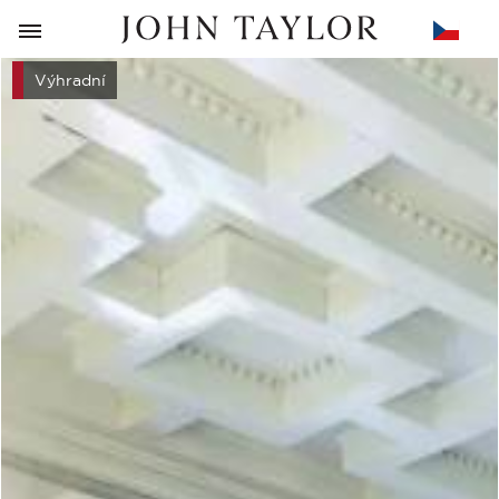
ZPĚT
Výhradní