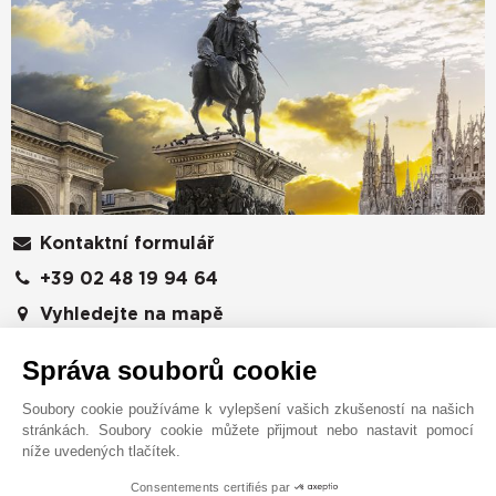
Kontaktní formulář
+39 02 48 19 94 64
Vyhledejte na mapě
SUMPTUOSAE DOMUS SRL
Správa souborů cookie
26, Via A. Saffi
Soubory cookie používáme k vylepšení vašich zkušeností na našich
stránkách. Soubory cookie můžete přijmout nebo nastavit pomocí
20123
MILAN
níže uvedených tlačítek.
ITÁLIE
Consentements certifiés par