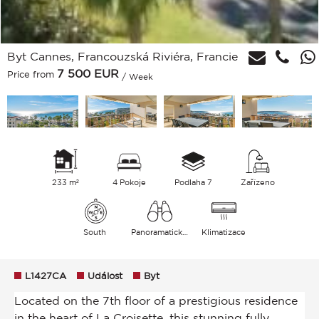
Byt Cannes, Francouzská Riviéra, Francie
7 500
EUR
Price from
/ Week
233 m²
4 Pokoje
Podlaha 7
Zařízeno
South
Panoramatický Moře
Klimatizace
L1427CA
Událost
Byt