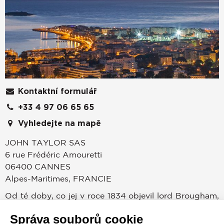
Kontaktní formulář
+33 4 97 06 65 65
Vyhledejte na mapě
JOHN TAYLOR SAS
6 rue Frédéric Amouretti
06400
CANNES
Alpes-Maritimes
,
FRANCIE
Od té doby, co jej v roce 1834 objevil lord Brougham,
je Cannes magnetem díky svému klimatu, luxusnímu
Správa souborů cookie
životnímu stylu, významným konferencím a