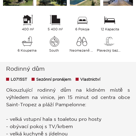
400 m²
5 400 m²
6 Pokoje
12 Kapacita
6 Koupelna
South
Neomezeně Venkov
Plavecký bazén
Rodinný dům
L0715ST
Sezónní pronájem
Vlastnictví
Okouzlující rodinný dům na klidném místě s
výhledem na vinice, jen 15 minut od centra obce
Saint-Tropez a pláží Pampelonne:
- velká vstupní hala s toaletou pro hosty
- obývací pokoj s TV/krbem
- velká kuchyně s jídelnou