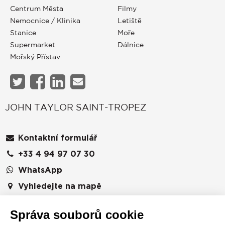
Centrum Města
Filmy
Nemocnice / Klinika
Letiště
Stanice
Moře
Supermarket
Dálnice
Mořský Přístav
JOHN TAYLOR SAINT-TROPEZ
Kontaktní formulář
+33 4 94 97 07 30
WhatsApp
Vyhledejte na mapě
JOHN TAYLOR SAS
6 Place de l'hôtel de ville
Správa souborů cookie
83990
SAINT TROPEZ