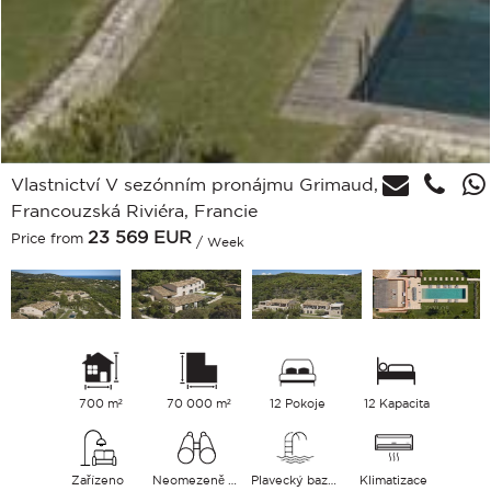
Vlastnictví V sezónním pronájmu Grimaud,
Francouzská Riviéra, Francie
23 569
EUR
Price from
/ Week
700 m²
70 000 m²
12 Pokoje
12 Kapacita
Zařízeno
Neomezeně Hills Moře
Plavecký bazén
Klimatizace