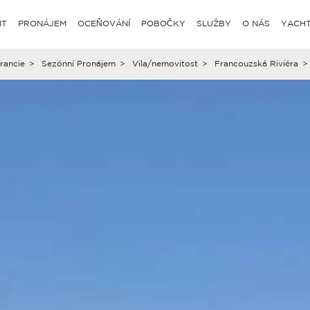
IT
PRONÁJEM
OCEŇOVÁNÍ
POBOČKY
SLUŽBY
O NÁS
YACHT
rancie
>
Sezónní Pronájem
>
Vila/nemovitost
>
Francouzská Riviéra
>