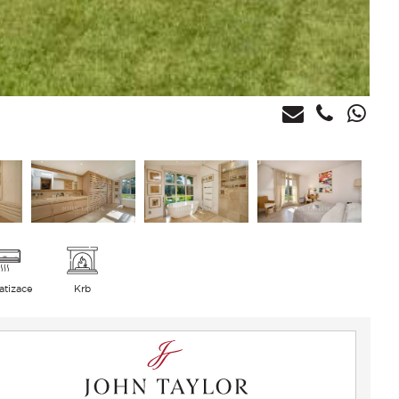
atizace
Krb