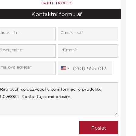
Kontaktní formulář
United
States
+1