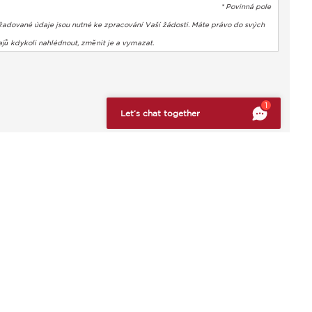
* Povinná pole
žadované údaje jsou nutné ke zpracování Vaší žádosti. Máte právo do svých
jů kdykoli nahlédnout, změnit je a vymazat.
bte si svá preference a kontrolujte, jak jsou vaše informace z
1
Let’s chat together