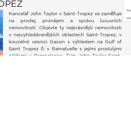
OPEZ
Po
Kancelář John Taylor v Saint-Tropez se zaměřuje
úda
na prodej, pronájem a správu luxusních
nemovitostí. Objevte ty nejkrásnější nemovitosti
v nejvyhledávanějších oblastech Saint-Tropez, v
kouzelné vesnici Gassin s výhledem na Gulf of
stavení soukromí, čímž zajišťuje dodržování předpisů. Přizpůso
Saint Tropez či v Ramatuelle s jejími proslulými
plážemi v Pampelonne. Tým John Taylor Saint-
Tropez zajistí hladký průběh vašeho projektu od
nákupu nemovitosti na pobřeží, přes pronájem
luxusní vily s výhledem na záliv Canoubiers, až
e
po celoroční správu vašeho majetku. Saint-
Tropez se nachází pouhou hodinu jízdy od
mezinárodního letiště Côte d'Azur v Nice a 20
minut od soukromého letiště v La Môle. Oblast
Saint-Tropez vždy byla a bude exkluzivní
destinací charakterizovanou tradičním přístavem,
svými restauracemi ve středomořském stylu,