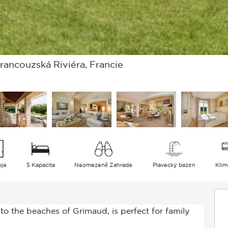
rancouzská Riviéra, Francie
oje
5 Kapacita
Neomezeně Zahrada
Plavecký bazén
Klim