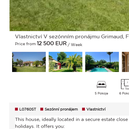
Vlastnictví V sezónním pronájmu Grimaud, F
12 500
EUR
Price from
/ Week
5 Pokoje
6 Pok
L0760ST
Sezónní pronájem
Vlastnictví