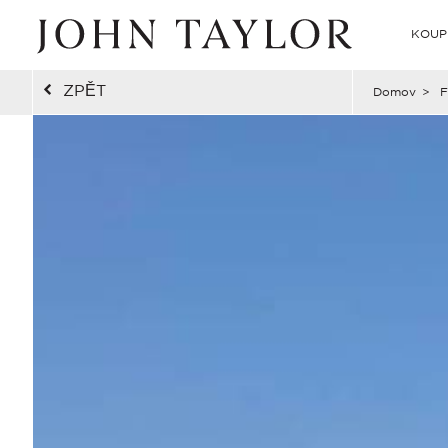
KOUP
ZPĚT
Domov
>
F