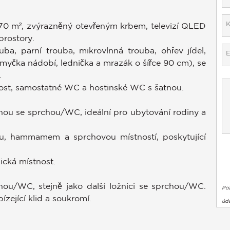
 70 m², zvýrazněný otevřeným krbem, televizí QLED
rostory.
a, parní trouba, mikrovlnná trouba, ohřev jídel,
, myčka nádobí, lednička a mrazák o šířce 90 cm), se
.
tnost, samostatné WC a hostinské WC s šatnou.
lnou se sprchou/WC, ideální pro ubytování rodiny a
u, hammamem a sprchovou místností, poskytující
ická místnost.
lnou/WC, stejně jako další ložnici se sprchou/WC.
Po
ízející klid a soukromí.
úda