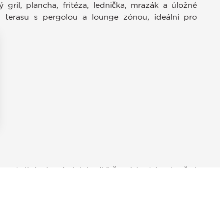
gril, plancha, fritéza, lednička, mrazák a úložné
u terasu s pergolou a lounge zónou, ideální pro
stavení soukromí, čímž zajišťuje dodržování předpisů. Přizpůso
, ideální jako druhé bydliště nabízející jedinečný