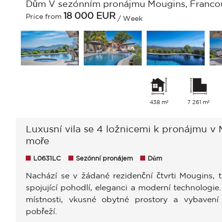
Dům V sezónním pronájmu Mougins, Francouz
18 000
EUR
Price from
/ Week
438 m²
7 261 m²
Luxusní vila se 4 ložnicemi k pronájmu v
moře
L0631LC
Sezónní pronájem
Dům
Nachází se v žádané rezidenční čtvrti Mougins, t
spojující pohodlí, eleganci a moderní technologie
místnosti, vkusné obytné prostory a vybavení
pobřeží.