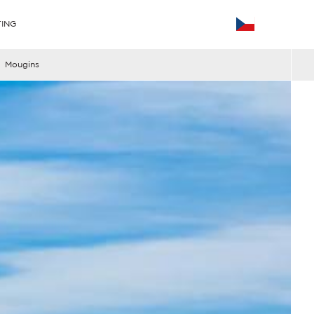
ING
Mougins