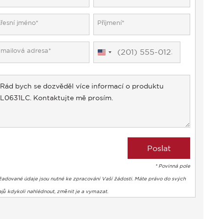
United
States
+1
* Povinná pole
žadované údaje jsou nutné ke zpracování Vaší žádosti. Máte právo do svých
jů kdykoli nahlédnout, změnit je a vymazat.