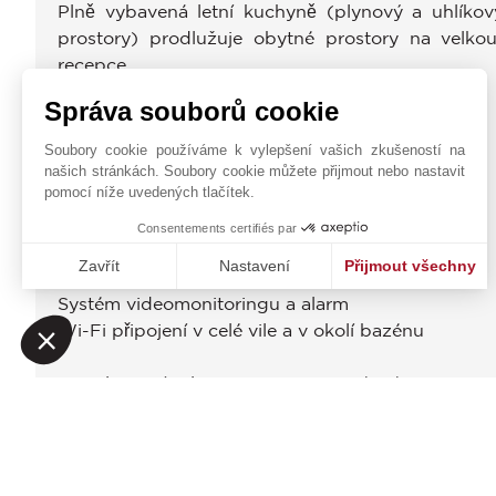
Plně vybavená letní kuchyně (plynový a uhlíkový 
prostory) prodlužuje obytné prostory na velko
recepce.
Vyhřívaný bazén s prostorou se sprchou/WC
Správa souborů cookie
Hřiště na pétanque
Putting green
Soubory cookie používáme k vylepšení vašich zkušeností na
našich stránkách. Soubory cookie můžete přijmout nebo nastavit
pomocí níže uvedených tlačítek.
Vybavení:
Reverzibilní klimatizace
Consentements certifiés par
Podlahové vytápění
Zavřít
Nastavení
Přijmout všechny
Hydraulický výtah pro 6 osob
Platforma pro správu souhlasů: Upravte si své volby
Systém videomonitoringu a alarm
Axeptio consent
Naše platforma vám umožňuje přizpůsobit a spravovat vaše na
Wi-Fi připojení v celé vile a v okolí bazénu
Tato luxusní vila v Mougins je vzácná nemovitost
životní styl v srdci Azurového pobřeží.
ENERGETICKÝ AUDIT - WHAT SENCE?