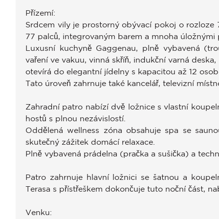
Přízemí:
Srdcem vily je prostorný obývací pokoj o rozloze
77 palců, integrovaným barem a mnoha úložnými p
Luxusní kuchyně Gaggenau, plně vybavená (troub
vaření ve vakuu, vinná skříň, indukční varná deska
otevírá do elegantní jídelny s kapacitou až 12 osob
Tato úroveň zahrnuje také kancelář, televizní mís
Zahradní patro nabízí dvě ložnice s vlastní koupe
hostů s plnou nezávislostí.
Oddělená wellness zóna obsahuje spa se sauno
skutečný zážitek domácí relaxace.
Plně vybavená prádelna (pračka a sušička) a techn
Patro zahrnuje hlavní ložnici se šatnou a koupe
Terasa s přístřeškem dokončuje tuto noční část, nab
Venku: