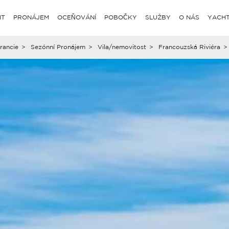
IT
PRONÁJEM
OCEŇOVÁNÍ
POBOČKY
SLUŽBY
O NÁS
YACHT
rancie
>
Sezónní Pronájem
>
Vila/nemovitost
>
Francouzská Riviéra
>