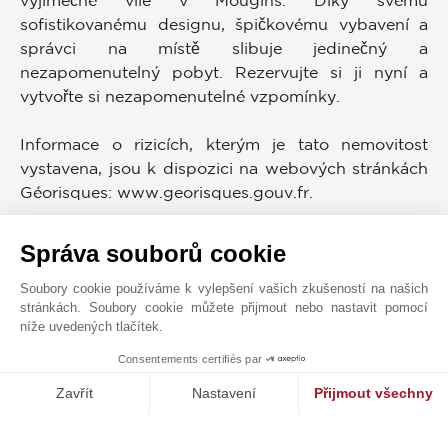
výjimečné vile v Mougins. Díky svému
sofistikovanému designu, špičkovému vybavení a
správci na místě slibuje jedinečný a
nezapomenutelný pobyt. Rezervujte si ji nyní a
vytvořte si nezapomenutelné vzpomínky.
Informace o rizicích, kterým je tato nemovitost
vystavena, jsou k dispozici na webových stránkách
Géorisques: www.georisques.gouv.fr.
ENERGETICKÝ AUDIT - WHAT SENCE?
Správa souborů cookie
Soubory cookie používáme k vylepšení vašich zkušeností na našich
OBČANSKÁ VYBAVENOST
stránkách. Soubory cookie můžete přijmout nebo nastavit pomocí
níže uvedených tlačítek.
Obchody
Mořský Přístav
Pláž
Letiště
Consentements certifiés par
1
MAKE ENQUIRY
Zavřít
Nastavení
Přijmout všechny
Platforma pro správu souhlasů: Upravte si své volby
Axeptio consent