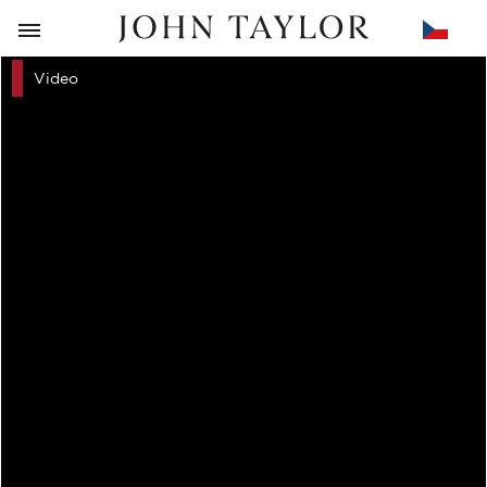
ZPĚT
Video