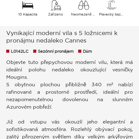
10 Kapacita
Zařízeno
Neomezeně Zeleň
Plavecký bazén
Vynikající moderní vila s 5 ložnicemi k
pronájmu nedaleko Cannes
L0142LC
Sezónní pronájem
Dům
Objevte tuto přepychovou moderní vilu, která má
ideální polohu nedaleko okouzlující vesničky
Mougins.
S obytnou plochou přibližně 340 m² nabízí
rafinované a prostorné prostředí, ideální pro
nezapomenutelnou dovolenou na slunném
Azurovém pobřeží.
Již od vstupu vás okouzlí jeho elegantní a
sofistikovaná atmosféra. Rozlehlý obývací pokoj,
zalitý přirozeným světlem díky velkým arkýřovým