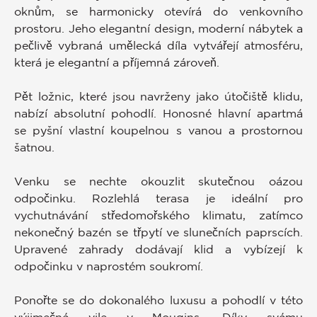
oknům, se harmonicky otevírá do venkovního
prostoru. Jeho elegantní design, moderní nábytek a
pečlivě vybraná umělecká díla vytvářejí atmosféru,
která je elegantní a příjemná zároveň.
Pět ložnic, které jsou navrženy jako útočiště klidu,
nabízí absolutní pohodlí. Honosné hlavní apartmá
se pyšní vlastní koupelnou s vanou a prostornou
šatnou.
Venku se nechte okouzlit skutečnou oázou
odpočinku. Rozlehlá terasa je ideální pro
vychutnávání středomořského klimatu, zatímco
nekonečný bazén se třpytí ve slunečních paprscích.
Upravené zahrady dodávají klid a vybízejí k
odpočinku v naprostém soukromí.
Ponořte se do dokonalého luxusu a pohodlí v této