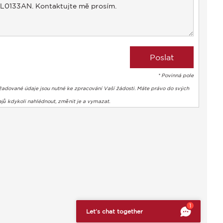
* Povinná pole
žadované údaje jsou nutné ke zpracování Vaší žádosti. Máte právo do svých
jů kdykoli nahlédnout, změnit je a vymazat.
bte si svá preference a kontrolujte, jak jsou vaše informace z
1
Let’s chat together