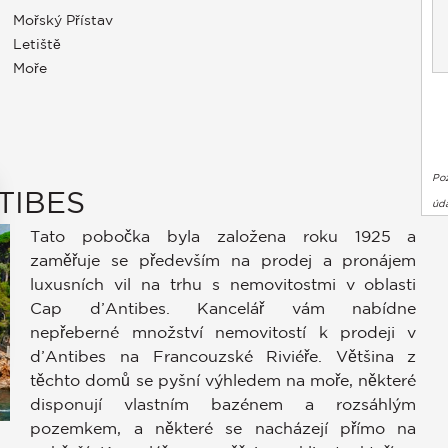
Mořský Přístav
Letiště
Moře
Po
TIBES
úda
Tato pobočka byla založena roku 1925 a
zaměřuje se především na prodej a pronájem
luxusních vil na trhu s nemovitostmi v oblasti
Cap d’Antibes. Kancelář vám nabídne
nepřeberné množství nemovitostí k prodeji v
d’Antibes na Francouzské Riviéře. Většina z
těchto domů se pyšní výhledem na moře, některé
disponují vlastním bazénem a rozsáhlým
stavení soukromí, čímž zajišťuje dodržování předpisů. Přizpůso
pozemkem, a některé se nacházejí přímo na