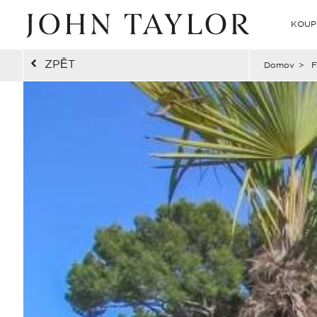
KOUP
ZPĚT
Domov
>
F