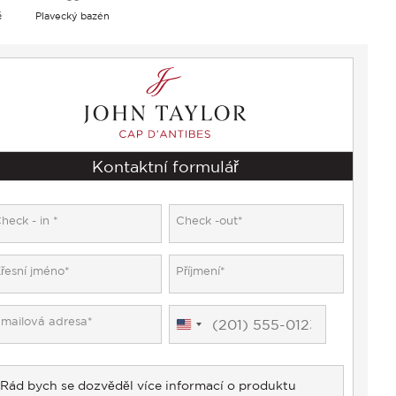
ě
Plavecký bazén
Kontaktní formulář
United
States
+1