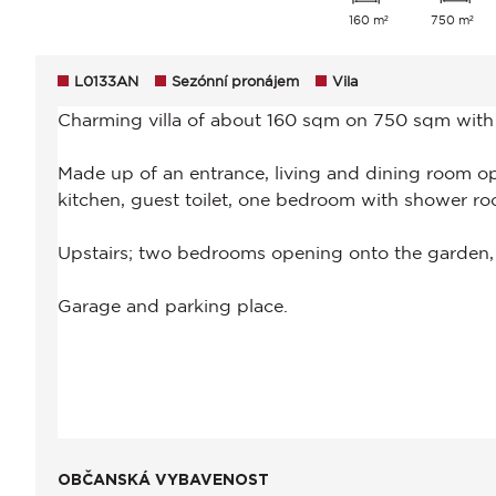
160 m²
750 m²
L0133AN
Sezónní pronájem
Vila
OBČANSKÁ VYBAVENOST