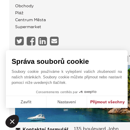
Obchody
Pláž
Centrum Města
Supermarket
JOHN TAYLOR CAP D'AN
Správa souborů cookie
Soubory cookie používáme k vylepšení vašich zkušeností na
našich stránkách. Soubory cookie můžete přijmout nebo nastavit
pomocí níže uvedených tlačítek.
Consentements certifiés par
Zavřít
Nastavení
Přijmout všechny
Platforma pro správu souhlasů: Upravte si své volby
Axeptio consent
Naše platforma vám umožňuje přizpůsobit a spravovat vaše na
135 boulevard John
Kontaktní formulář