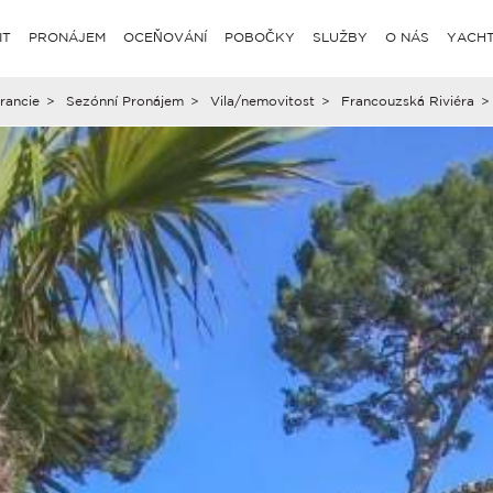
IT
PRONÁJEM
OCEŇOVÁNÍ
POBOČKY
SLUŽBY
O NÁS
YACHT
rancie
>
Sezónní Pronájem
>
Vila/nemovitost
>
Francouzská Riviéra
>