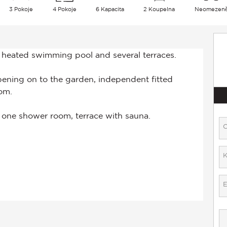
3 Pokoje
4 Pokoje
6 Kapacita
2 Koupelna
Neomezen