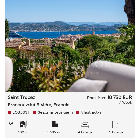
Saint Tropez
18 750
EUR
Price from
/ Week
Francouzská Riviéra, Francie
L0836ST
Sezónní pronájem
Vlastnictví
300 m²
1 685 m²
4 Pokoje
5 Pokoje