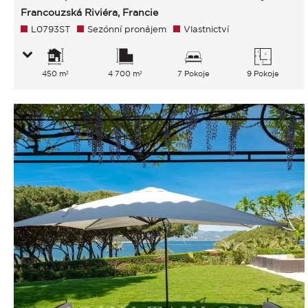
Francouzská Riviéra, Francie
L0793ST
Sezónní pronájem
Vlastnictví
450 m²
4 700 m²
7 Pokoje
9 Pokoje