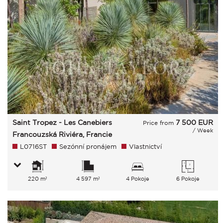
Saint Tropez - Les Canebiers
7 500
EUR
Price from
/ Week
Francouzská Riviéra, Francie
L0716ST
Sezónní pronájem
Vlastnictví
220 m²
4 597 m²
4 Pokoje
6 Pokoje