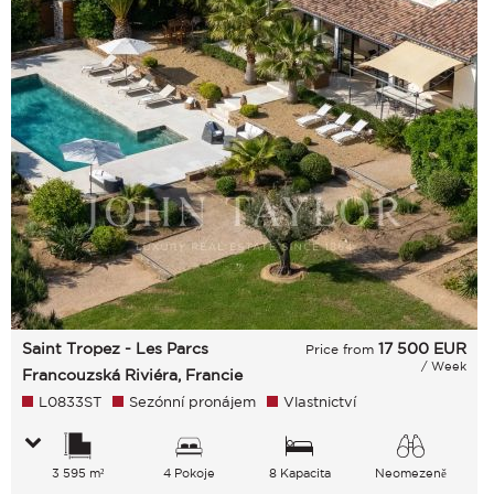
Saint Tropez - Les Parcs
17 500
EUR
Price from
/ Week
Francouzská Riviéra, Francie
L0833ST
Sezónní pronájem
Vlastnictví
3 595 m²
4 Pokoje
8 Kapacita
Neomezeně