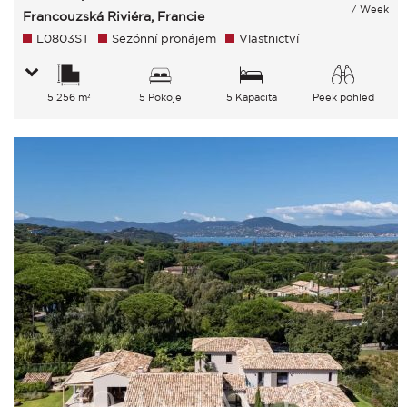
/ Week
Francouzská Riviéra, Francie
L0803ST
Sezónní pronájem
Vlastnictví
5 256 m²
5 Pokoje
5 Kapacita
Peek pohled
Moře