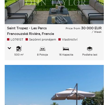
Saint Tropez - Les Parcs
30 000
EUR
Price from
/ Week
Francouzská Riviéra, Francie
L0761ST
Sezónní pronájem
Vlastnictví
500 m²
8 Pokoje
16 Kapacita
Podlaha last