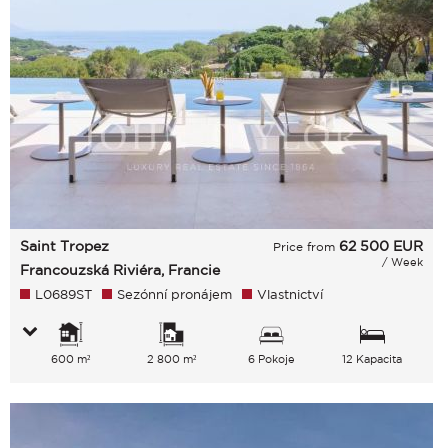
Saint Tropez
62 500
EUR
Price from
/ Week
Francouzská Riviéra, Francie
L0689ST
Sezónní pronájem
Vlastnictví
600 m²
2 800 m²
6 Pokoje
12 Kapacita