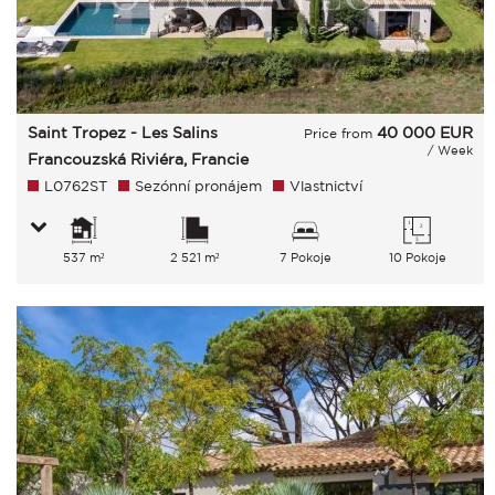
Saint Tropez - Les Salins
40 000
EUR
Price from
/ Week
Francouzská Riviéra, Francie
L0762ST
Sezónní pronájem
Vlastnictví
537 m²
2 521 m²
7 Pokoje
10 Pokoje