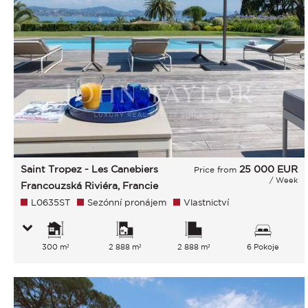
Saint Tropez - Les Canebiers
25 000
EUR
Price from
/ Week
Francouzská Riviéra, Francie
L0635ST
Sezónní pronájem
Vlastnictví
300 m²
2 888 m²
2 888 m²
6 Pokoje