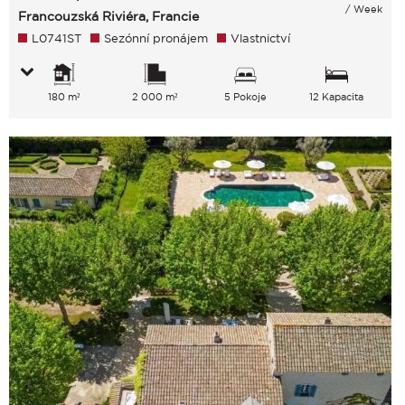
/ Week
Francouzská Riviéra, Francie
L0741ST
Sezónní pronájem
Vlastnictví
180 m²
2 000 m²
5 Pokoje
12 Kapacita