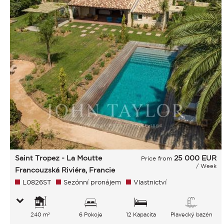
Saint Tropez - La Moutte
25 000
EUR
Price from
/ Week
Francouzská Riviéra, Francie
L0826ST
Sezónní pronájem
Vlastnictví
240 m²
6 Pokoje
12 Kapacita
Plavecký bazén