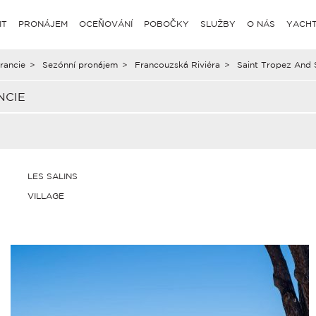
IT
PRONÁJEM
OCEŇOVÁNÍ
POBOČKY
SLUŽBY
O NÁS
YACHT
rancie
>
Sezónní pronájem
>
Francouzská Riviéra
>
Saint Tropez And 
NCIE
LES SALINS
VILLAGE