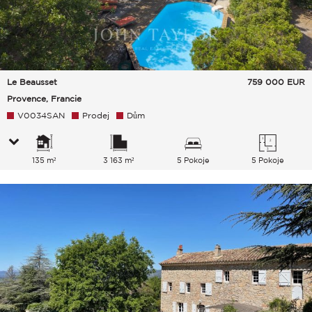
Le Beausset
759 000
EUR
Provence, Francie
V0034SAN
Prodej
Dům
135 m²
3 163 m²
5 Pokoje
5 Pokoje