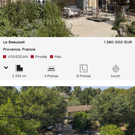
Le Beausset
1 290 000
EUR
Provence, Francie
V0053SAN
Prodej
Mas
2 355 m²
4 Pokoje
6 Pokoje
South