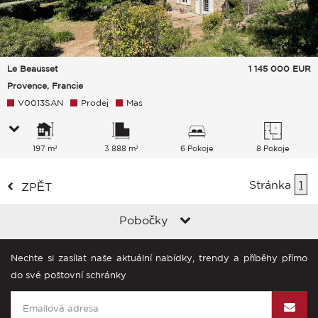
Le Beausset
1 145 000
EUR
Provence, Francie
V0013SAN
Prodej
Mas
197 m²
3 888 m²
6 Pokoje
8 Pokoje
Stránka
1
ZPĚT
Pobočky
Nechte si zasílat naše aktuální nabídky, trendy a příběhy přímo
do své poštovní schránky