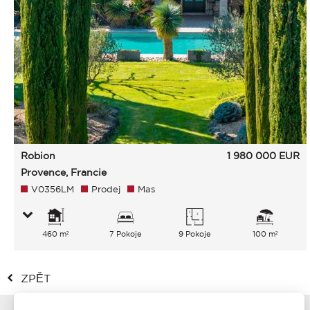
Robion
1 980 000
EUR
Provence, Francie
V0356LM
Prodej
Mas
460 m²
7 Pokoje
9 Pokoje
100 m²
ZPĚT