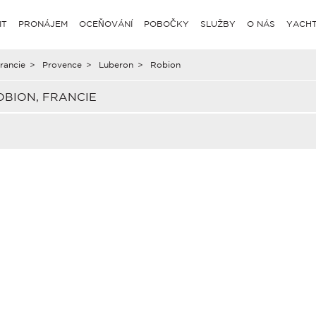
IT
PRONÁJEM
OCEŇOVÁNÍ
POBOČKY
SLUŽBY
O NÁS
YACHT
rancie
>
Provence
>
Luberon
>
Robion
BION, FRANCIE