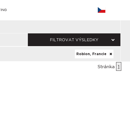
ING
FILTROVAT VÝSLEDKY
Robion, Francie
Stránka
1