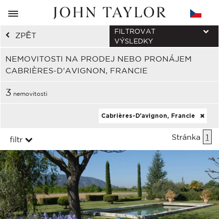
FILTROVAT
ZPĚT
VÝSLEDKY
NEMOVITOSTI NA PRODEJ NEBO PRONÁJEM
CABRIÈRES-D'AVIGNON, FRANCIE
3
nemovitosti
Cabrières-D'avignon, Francie
Stránka
1
filtr