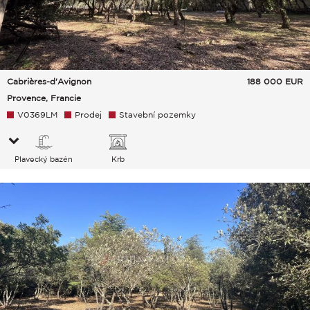
Cabrières-d'Avignon
188 000
EUR
Provence, Francie
V0369LM
Prodej
Stavební pozemky
Plavecký bazén
Krb