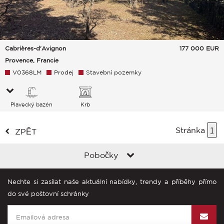
Cabrières-d'Avignon
177 000
EUR
Provence, Francie
V0368LM
Prodej
Stavební pozemky
Plavecký bazén
Krb
Stránka
1
ZPĚT
Pobočky
Nechte si zasílat naše aktuální nabídky, trendy a příběhy přímo
do své poštovní schránky