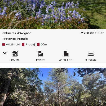
Cabrières-d'Avignon
2 750 000
EUR
Provence, Francie
V0284LM
Prodej
Dům
397 m²
670 m²
24 435 m²
6 Pokoje