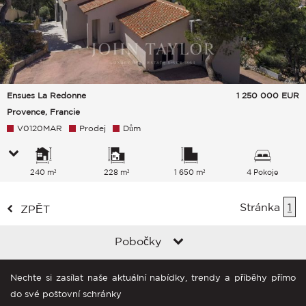
Ensues La Redonne
1 250 000
EUR
Provence, Francie
V0120MAR
Prodej
Dům
240 m²
228 m²
1 650 m²
4 Pokoje
Stránka
1
ZPĚT
Pobočky
Nechte si zasílat naše aktuální nabídky, trendy a příběhy přímo
do své poštovní schránky